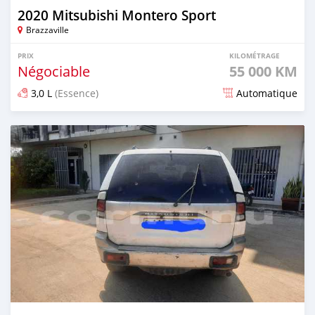
2020 Mitsubishi Montero Sport
Brazzaville
PRIX
KILOMÉTRAGE
Négociable
55 000 KM
3,0 L
(Essence)
Automatique
Publié il y a plus d'un an