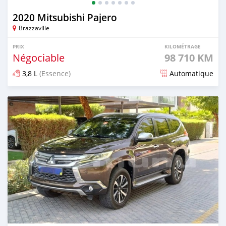
2020 Mitsubishi Pajero
Brazzaville
PRIX
KILOMÉTRAGE
Négociable
98 710 KM
3,8 L
(Essence)
Automatique
Publié il y a plus d'un an