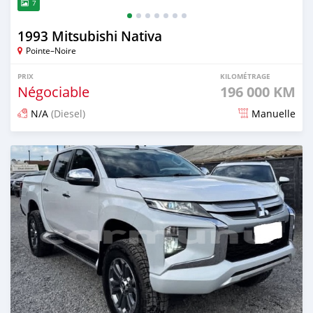
7
1993 Mitsubishi Nativa
Pointe–Noire
PRIX
KILOMÉTRAGE
Négociable
196 000 KM
N/A
(Diesel)
Manuelle
Publié il y a 3 mois