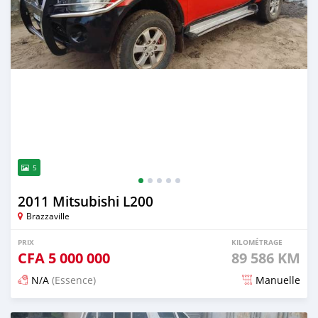
5
2011 Mitsubishi L200
Brazzaville
PRIX
KILOMÉTRAGE
CFA
5 000 000
89 586 KM
N/A
(Essence)
Manuelle
Publié il y a 7 mois