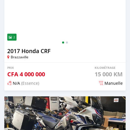
2
2017 Honda CRF
Brazzaville
PRIX
KILOMÉTRAGE
CFA
4 000 000
15 000 KM
N/A
(Essence)
Manuelle
Publié il y a presque 3 ans