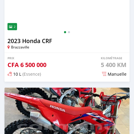
2
2023 Honda CRF
Brazzaville
PRIX
KILOMÉTRAGE
CFA
6 500 000
5 400 KM
10 L
(Essence)
Manuelle
Publié il y a plus de 2 ans