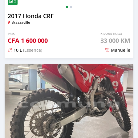
2
2017 Honda CRF
Brazzaville
PRIX
KILOMÉTRAGE
CFA
1 600 000
33 000 KM
10 L
(Essence)
Manuelle
Publié il y a presque 2 ans