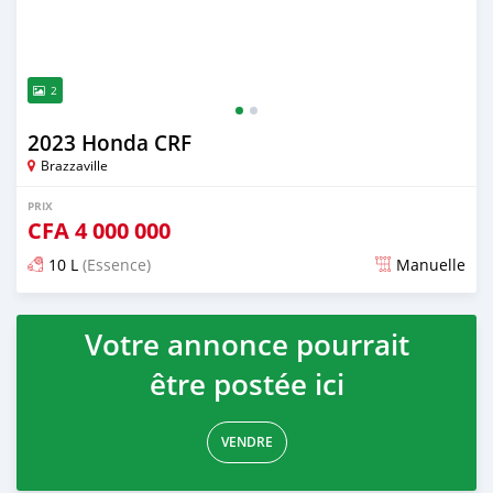
2
2023 Honda CRF
Brazzaville
PRIX
CFA
4 000 000
10 L
(Essence)
Manuelle
Publié il y a presque 3 ans
Votre annonce pourrait
être postée ici
VENDRE