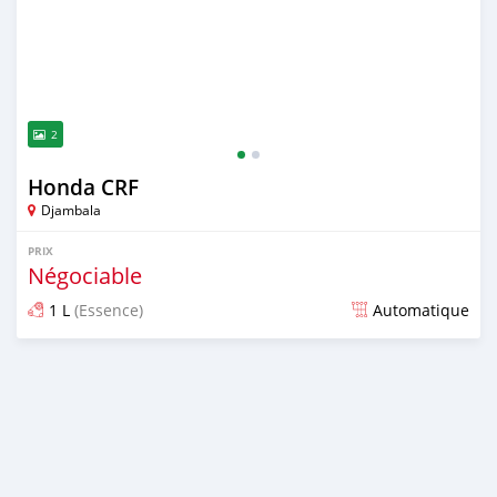
2
Honda CRF
Djambala
PRIX
Négociable
1 L
(Essence)
Automatique
Publié il y a presque 6 ans