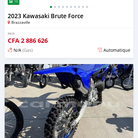
10
2023 Kawasaki Brute Force
Brazzaville
PRIX
CFA
2 886 626
N/A
(Gas)
Automatique
Publié il y a 14 jours