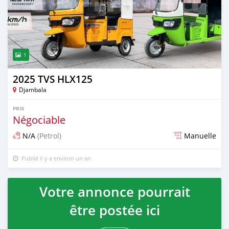
1
2025 TVS HLX125
Djambala
PRIX
Négociable
N/A
(Petrol)
Manuelle
Publié il y a environ un an
Votre annonce pourrait
être postée ici