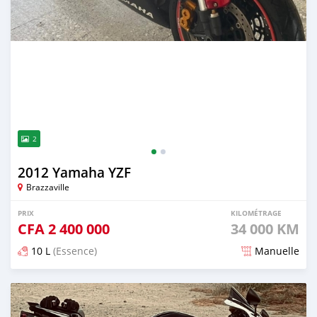
2
2012 Yamaha YZF
Brazzaville
PRIX
KILOMÉTRAGE
CFA
2 400 000
34 000 KM
10 L
(Essence)
Manuelle
Publié il y a presque 2 ans