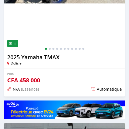
11
2025 Yamaha TMAX
Dolisie
PRIX
CFA
458 000
N/A
(Essence)
Automatique
Publié il y a environ 2 mois