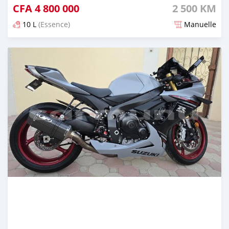
CFA
4 800 000
2 500 KM
10 L
(Essence)
Manuelle
Publié il y a presque 2 ans