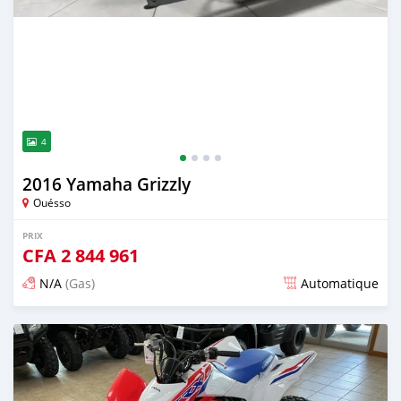
4
2016 Yamaha Grizzly
Ouésso
PRIX
CFA
2 844 961
N/A
(Gas)
Automatique
Publié il y a 15 minutes