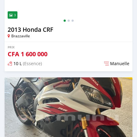
3
2013 Honda CRF
Brazzaville
PRIX
CFA
1 600 000
10 L
(Essence)
Manuelle
Publié il y a presque 2 ans