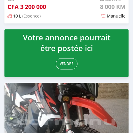
PRIX
KILOMÉTRAGE
CFA
3 200 000
8 000 KM
10 L
(Essence)
Manuelle
Publié il y a presque 2 ans
Votre annonce pourrait
être postée ici
VENDRE