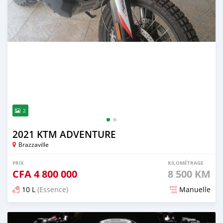
2
2021 KTM ADVENTURE
Brazzaville
PRIX
KILOMÉTRAGE
CFA
4 800 000
8 500 KM
10 L
(Essence)
Manuelle
Publié il y a presque 2 ans