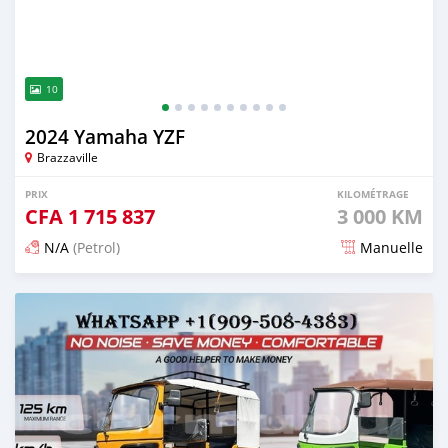
10
2024 Yamaha YZF
Brazzaville
PRIX
KILOMÉTRAGE
CFA
1 715 837
3 000 KM
N/A
(Petrol)
Manuelle
Publié il y a 5 mois