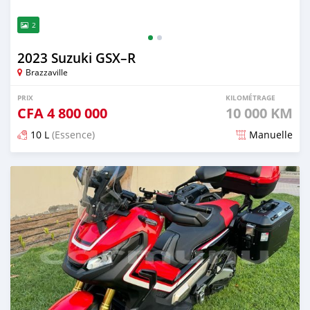
2
2023 Suzuki GSX–R
Brazzaville
PRIX
KILOMÉTRAGE
CFA
4 800 000
10 000 KM
10 L
(Essence)
Manuelle
Publié il y a presque 2 ans