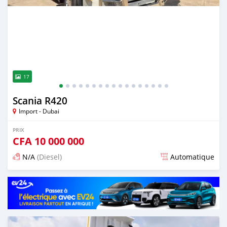
17
Scania R420
Import - Dubai
PRIX
CFA
10 000 000
N/A
(Diesel)
Automatique
Publié il y a plus de 2 ans