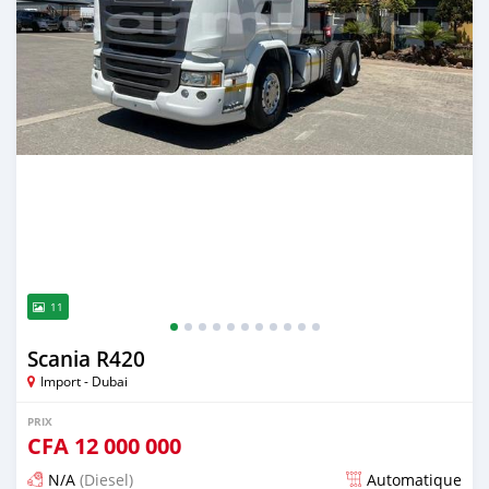
11
Scania R420
Import - Dubai
PRIX
CFA
12 000 000
N/A
(Diesel)
Automatique