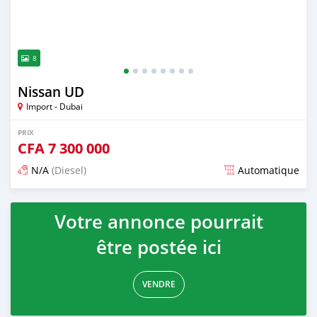
8
Nissan UD
Import - Dubai
PRIX
CFA
7 300 000
N/A
(Diesel)
Automatique
Publié il y a plus de 2 ans
Votre annonce pourrait
être postée ici
VENDRE