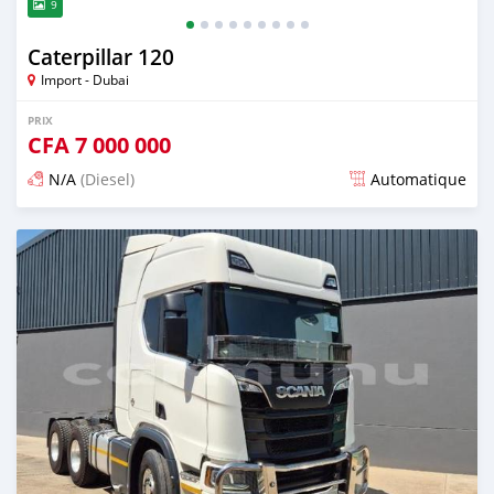
9
Caterpillar 120
Import - Dubai
PRIX
CFA
7 000 000
N/A
(Diesel)
Automatique
Publié il y a plus de 2 ans