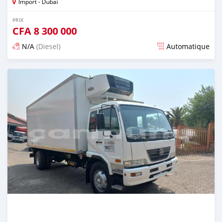
Import - Dubai
PRIX
CFA
8 300 000
N/A
(Diesel)
Automatique
Publié il y a plus de 2 ans