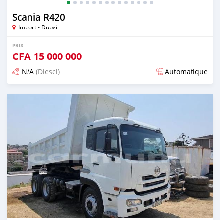
Scania R420
Import - Dubai
PRIX
CFA
15 000 000
N/A
(Diesel)
Automatique
Publié il y a plus de 2 ans