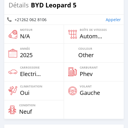
BYD Leopard 5
Détails
+21262 062 8106
Appeler
MOTEUR
BOÎTE DE VITESSES
N/A
Automatique
ANNÉE
COULEUR
2025
Other
CARROSSERIE
CARBURANT
Electric EV
Phev
CLIMATISATION
VOLANT
Oui
Gauche
CONDITION
Neuf