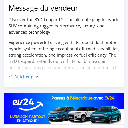
Message du vendeur
Discover the BYD Leopard 5: The ultimate plug-in hybrid
SUV combining rugged performance, luxury, and
advanced technology.
Experience powerful driving with its robust dual-motor
hybrid system, offering exceptional off-road capabilities,
strong acceleration, and impressive fuel efficiency. The
BYD Leopard 5 stands out with its bold, muscular
design, spacious premium interior, and state-of-the-art
features, including intelligent driver-assistance systems
Afficher plus
and a cutting-edge infotainment suite.
Contact us today to learn more and schedule your test
drive!