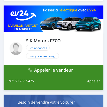
proforma invoice for the banking transaction. 4. After
you pay the car price, we arrange your shipment, and
load your car towards your destination. 5. Post loading
your car, we send you the BL copy confirmation. 6.
Once you receive your car, you confirm us, and we are
done with the process. We are taking these steps to
ensure that our clients do not have to Travel. And please
note, SK Motors is one of the leading car exporters in
S.K Motors FZCO
UAE, and we put a high emphasize on our customer
Ses annonces
satisfaction. We are always her
Envoyer un message
Appeler le vendeur
+97150 288 9475
Appeler
Besoin de vendre votre voiture?