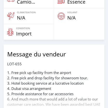
Camion‒Bus
Essence
CLIMATISATION
VOLANT
N/A
N/A
CONDITION
Import
Message du vendeur
LOT-655
1. Free pick up facility from the airport
2. Free pick and drop facility for showroom tour.
3. Hotel booking service at a lucrative location
4. Dubai visa arrangement
5. Provide assistance for car accessories
6. And much more that would add a lot of value to our
customer care section. We have been awarded best UAE