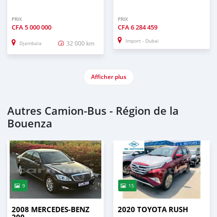
PRIX
PRIX
CFA
5 000 000
CFA
6 284 459
Import - Dubai
32 000 km
Djambala
Afficher plus
Autres Camion‒Bus - Région de la
Bouenza
9
15
2008 MERCEDES-BENZ
2020 TOYOTA RUSH