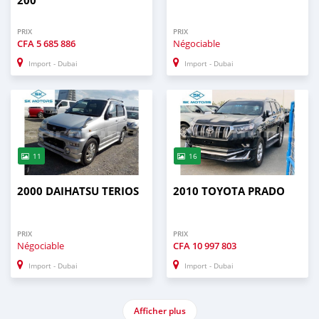
200
PRIX
PRIX
CFA
5 685 886
Négociable
Import - Dubai
Import - Dubai
11
16
2000 DAIHATSU TERIOS
2010 TOYOTA PRADO
PRIX
PRIX
Négociable
CFA
10 997 803
Import - Dubai
Import - Dubai
Afficher plus