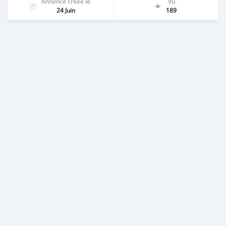
Annonce créée le
Vu
24 Juin
189