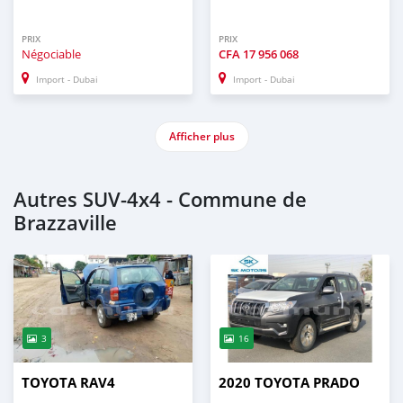
PRIX
PRIX
Négociable
CFA
17 956 068
Import - Dubai
Import - Dubai
Afficher plus
Autres SUV‒4x4 - Commune de
Brazzaville
3
16
TOYOTA RAV4
2020 TOYOTA PRADO