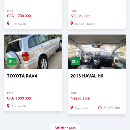
PRIX
PRIX
CFA
1 700 000
Négociable
Brazzaville
Import - Dubai
4
9
TOYOTA RAV4
2013 HAVAL H6
PRIX
PRIX
CFA
4 000 000
Négociable
Brazzaville
80 000 km
Djambala
Afficher plus