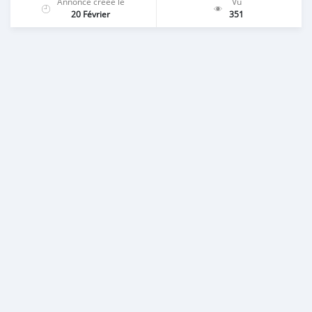
Annonce créée le
Vu
20 Février
351