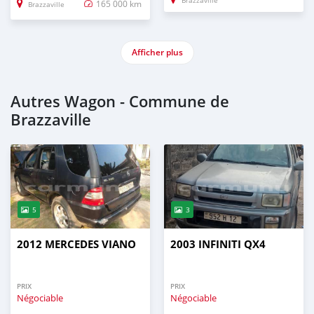
Brazzaville
165 000 km
Brazzaville
Afficher plus
Autres Wagon - Commune de
Brazzaville
5
3
2012 MERCEDES VIANO
2003 INFINITI QX4
PRIX
PRIX
Négociable
Négociable