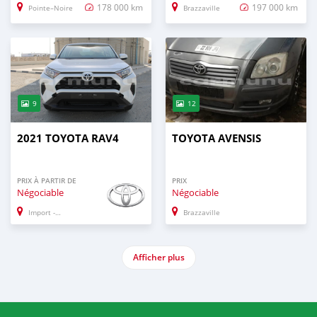
178 000 km
197 000 km
Pointe–Noire
Brazzaville
9
12
2021 TOYOTA RAV4
TOYOTA AVENSIS
PRIX À PARTIR DE
PRIX
Négociable
Négociable
Import - Dubai
Brazzaville
Afficher plus