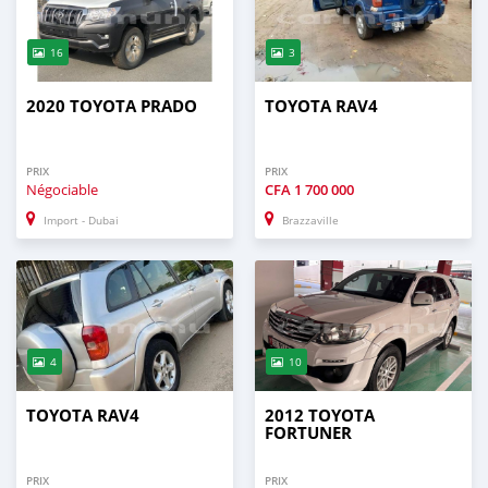
16
3
2020 TOYOTA PRADO
TOYOTA RAV4
PRIX
PRIX
Négociable
CFA
1 700 000
Import - Dubai
Brazzaville
4
10
TOYOTA RAV4
2012 TOYOTA
FORTUNER
PRIX
PRIX