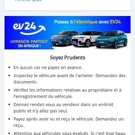
Affordable price $45,000 USD
Vehicle Details
Contact me on my telegram handle: @antoniosilas
INSTANT SKYPE chat : live:.cid.87bb21618a4c9989
Enquires Desk : sales.antoniosilas@proton.me
Purchasing Contact : yakivvadatursky@hotmail.com
Soyez Prudents
Options
En aucun cas ne payez en avance.
19 In. AMG Twin 5-Spoke Wheels
Inspectez le véhicule avant de l'acheter. Demandez des
documents.
Basic Information
Vérifiez les informations relatives au propriétaire et à
VIN Number: W1K6G7GB2NA083704
l'enregistrement du véhicule.
Model Year: 2022
Make: Mercedes-Benz
Donnez rendez-vous au vendeur dans un endroit
public et n'y allez pas seul.
Model: S-Class
Payez après avoir vu et reçu le véhicule. Demandez un
Engine
reçu.
Engine Description: 4L V8 32V
Attention aux véhicules sous-évalués. Si c'est trop beau