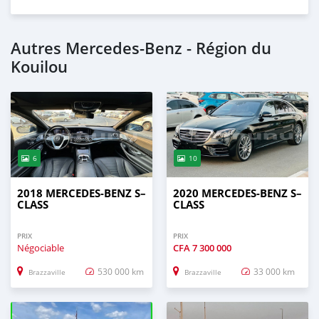
Autres Mercedes-Benz - Région du
Kouilou
6
10
2018 MERCEDES-BENZ S–
2020 MERCEDES-BENZ S–
CLASS
CLASS
PRIX
PRIX
Négociable
CFA
7 300 000
530 000 km
33 000 km
Brazzaville
Brazzaville