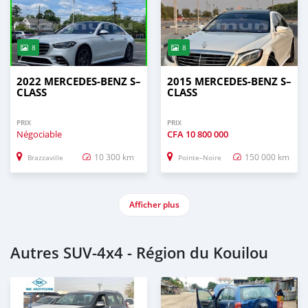
8
8
2022 MERCEDES-BENZ S–
2015 MERCEDES-BENZ S–
CLASS
CLASS
PRIX
PRIX
Négociable
CFA
10 800 000
10 300 km
150 000 km
Brazzaville
Pointe–Noire
Afficher plus
Autres SUV‒4x4 - Région du Kouilou