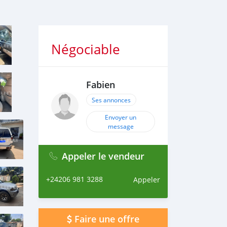
Négociable
Fabien
Ses annonces
Envoyer un
message
Appeler le vendeur
+24206 981 3288
Appeler
Faire une offre