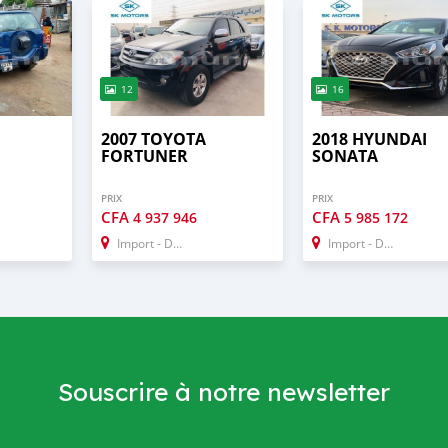
12
16
2007 TOYOTA
2018 HYUNDAI
FORTUNER
SONATA
PRIX
PRIX
CFA
CFA
4 937 946
5 985 172
Import - Dubai
Import - Dubai
Souscrire à notre newsletter