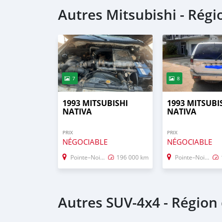
Autres Mitsubishi - Régi
7
8
1993 MITSUBISHI
1993 MITSUBI
NATIVA
NATIVA
PRIX
PRIX
NÉGOCIABLE
NÉGOCIABLE
Pointe–Noire
196 000 km
Pointe–Noire
Autres SUV‒4x4 - Région