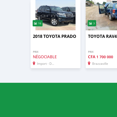
16
3
2018 TOYOTA PRADO
TOYOTA RAV4
PRIX
PRIX
NÉGOCIABLE
CFA
1 700 000
Import - Dubai
Brazzaville