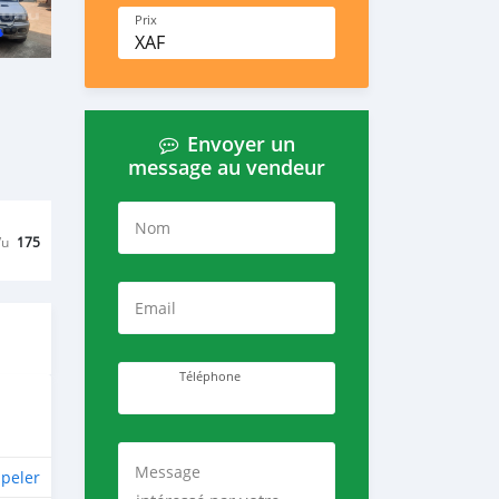
Prix
XAF
Envoyer un
message au vendeur
Nom
Vu
175
Email
Téléphone
Message
peler