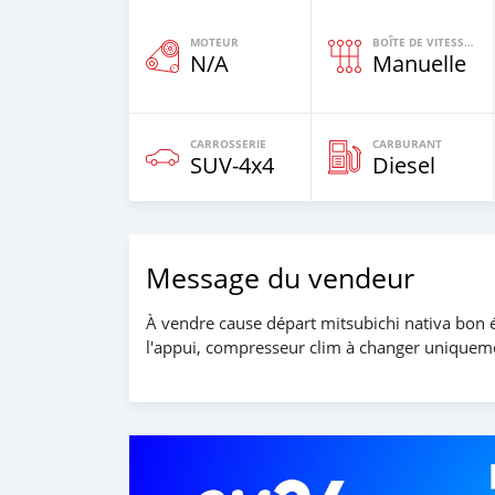
MOTEUR
BOÎTE DE VITESSES
N/A
Manuelle
CARROSSERIE
CARBURANT
SUV‒4x4
Diesel
Message du vendeur
À vendre cause départ mitsubichi nativa bon ét
l'appui, compresseur clim à changer uniquem