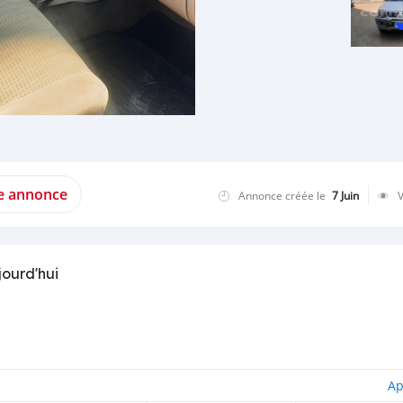
te annonce
Annonce créée le
7 Juin
jourd'hui
Ap