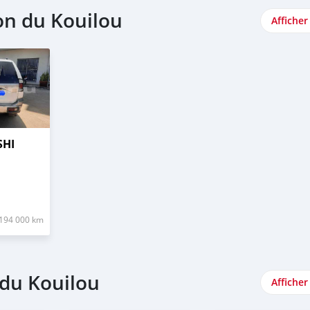
on du Kouilou
Afficher
SHI
194 000 km
 du Kouilou
Afficher