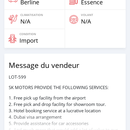
Berline
Essence
CLIMATISATION
VOLANT
N/A
N/A
CONDITION
Import
Message du vendeur
LOT-599
SK MOTORS PROVIDE THE FOLLOWING SERVICES:
1. Free pick up facility from the airport
2. Free pick and drop facility for showroom tour.
3. Hotel booking service at a lucrative location
4. Dubai visa arrangement
5. Provide assistance for car accessories
6. And much more that would add a lot of value to our