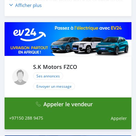
Afficher plus
customer care section.
We have been awarded best UAE Re-Exporter of the
year 2014.
We have a specialized sales team that guides our clients
throughout with quality & professional services.
We believe in long term relationship with our clients,
because SK Motors cares.
S.K Motors FZCO
Ses annonces
Envoyer un message
Appeler le vendeur
+97150 288 9475
Appeler