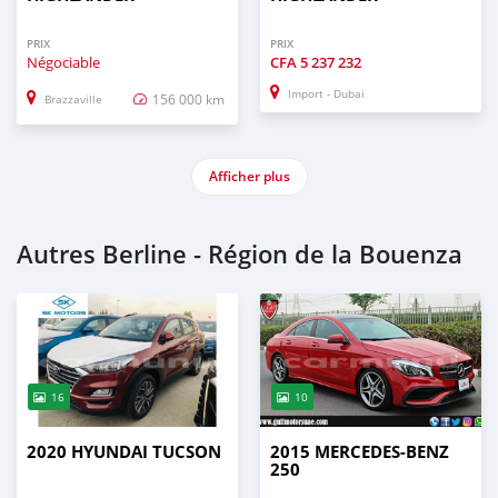
PRIX
PRIX
Négociable
CFA
5 237 232
Import - Dubai
156 000 km
Brazzaville
Afficher plus
Autres Berline - Région de la Bouenza
16
10
2020 HYUNDAI TUCSON
2015 MERCEDES-BENZ
250