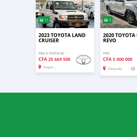
11
5
2023 TOYOTA LAND
2020 TOYOTA
CRUISER
REVO
PRIX À PARTIR DE
PRIX
CFA
CFA
25 669 500
5 000 000
Import - Dubai
Owando