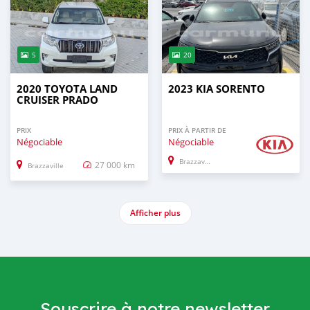
5
20
2020 TOYOTA LAND
2023 KIA SORENTO
CRUISER PRADO
PRIX
PRIX À PARTIR DE
Négociable
Négociable
Brazzaville
27 000 km
Brazzaville
Afficher plus
Souscrire à notre newsletter