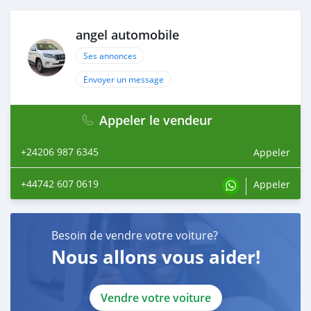
AIRBAG: DUAL FRONT AND KNEE AIRBAGS + SIDE &
CURTAIN AIRBAGS.
angel automobile
Ses annonces
Envoyer un message
Appeler le vendeur
+24206 987 6345
Appeler
+44742 607 0619
Appeler
Besoin de vendre votre voiture?
Nous allons vous aider!
Vendre votre voiture