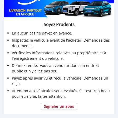
DRIVER & PASSENGER, AUDIO: (AM/FM + FM SUB +
DAB + ROOF (TEL + GPS) – 12.3″ + NUMBER OF
SPEAKERS: 14 JBL + APPLE CAR PLAY & ANDROID
AUTO, WIRELESS CHARGER, OPTITRON METER WITH
Soyez Prudents
MULTI + INFORMATION DISPLAY – 7″, TONNEAU
En aucun cas ne payez en avance.
COVER, WOOD GRAIN PACKAGE: WALNUT, CRUISE
CONTROL: DYNAMIC RADAR, LED HEADLIGHTS WITH
Inspectez le véhicule avant de l'acheter. Demandez des
documents.
DRLS & LED FRONT FOG LAMPS, HEADLIGHT LEVELING:
AUTO, HEADLIGHT CLEANERS, FRONT & REAR
Vérifiez les informations relatives au propriétaire et à
BUMPERS: AERO KIT + PLATING, DOOR MIRRORS:
l'enregistrement du véhicule.
POWERED + RETRACTABLE + REVERSE AUTO TILT –
Donnez rendez-vous au vendeur dans un endroit
CHROME,POWERED BACK DOOR, ROOF RAILS:
public et n'y allez pas seul.
INTEGRATED, ROOF SPOILER, SUNROOF, REAR VIEW
Payez après avoir vu et reçu le véhicule. Demandez un
CAMERA: WITH WASHER, LANE DEPARTURE ALERT
reçu.
(LDA) + STEERING VIBRATION, AUTO HIGH BEAM –
Attention aux véhicules sous-évalués. Si c'est trop beau
ADAPTIVE HIGH BEAM SYSTEM, CRAWL CONTROL (CC),
pour être vrai, faites attention.
E-CALL – EMERGENCY CALL SYSTEM, PRE-COLLISION
SYSTEM (PCS), ELECTRIC PARKING BRAKE WITH BRAKE
Signaler un abus
HOLD, REMOTE ENGINE STARTER – WITH MOBILE APP,
BRAKE ASSIST (BA), ANTI-LOCK BRAKE SYSTEM (ABS),