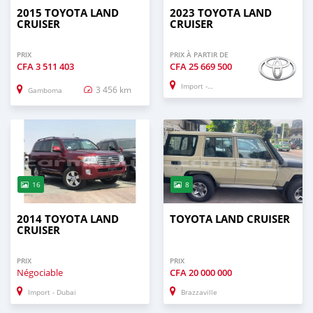
2015 TOYOTA LAND
2023 TOYOTA LAND
CRUISER
CRUISER
PRIX
PRIX À PARTIR DE
CFA
3 511 403
CFA
25 669 500
Import - Dubai
3 456 km
Gamboma
16
8
2014 TOYOTA LAND
TOYOTA LAND CRUISER
CRUISER
PRIX
PRIX
Négociable
CFA
20 000 000
Import - Dubai
Brazzaville