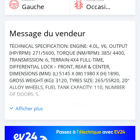
Gauche
Occasion
Message du vendeur
TECHNICAL SPECIFICATION: ENGINE: 4.0L, V6, OUTPUT
(HP/RPM): 271/5600, TORQUE (NM/RPM): 385/ 4400,
TRANSMISSION: 6, TERRAIN:4X4 FULL-TIME,
DIFFERENTIAL LOCK – FRONT, REAR & CENTER,
DIMENSIONS (MM): (L) 5145 X (W) 1980 X (H) 1890,
GROSS WEIGHT (KG): 3120, TYRES SIZE: 265/55R20, 20″
ALLOY WHEELS, FUEL TANK CAPACITY: 110, NUMBER
OF DOORS: 5.
STANDARD SPECIFICATION: STEERING WHEEL: LEATHER
Afficher plus
& WOOD, FOUR ZONE AUTO AIR CONDITIONING, SEAT
MATERIAL: PREMIUM LEATHER, SEATING CAPACITY:7,
DRIVER MEMORY FUNCTION, VENTILATED SEATS:
FRONT & 2ND ROW, THIRD ROW POWERED SEATS,11″
REAR SEAT ENTERTAINMENT, FRONT SEATS POWERED: