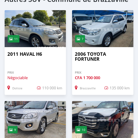
11
7
2011 HAVAL H6
2006 TOYOTA
FORTUNER
PRIX
PRIX
Négociable
CFA
1 700 000
110 000 km
135 000 km
Dolisie
Brazzaville
9
10