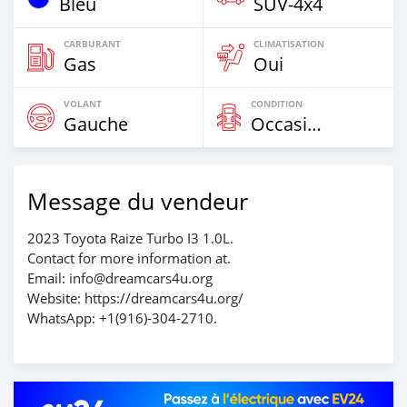
Bleu
SUV‒4x4
CARBURANT
CLIMATISATION
Gas
Oui
VOLANT
CONDITION
Gauche
Occasion
Message du vendeur
2023 Toyota Raize Turbo I3 1.0L.
Contact for more information at.
Email: info@dreamcars4u.org
Website: https://dreamcars4u.org/
WhatsApp: ‪+1(916)-304-2710‬.