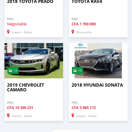
2018 TOYOTA PRADO
TOYOTA RAV4
PRIX
PRIX
Négociable
CFA
1 700 000
Import - Dubai
Brazzaville
13
16
2019 CHEVROLET
2018 HYUNDAI SONATA
CAMARO
PRIX
PRIX
CFA
10 399 231
CFA
5 985 172
Import - Dubai
Import - Dubai