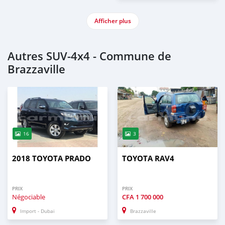
Afficher plus
Autres SUV‒4x4 - Commune de
Brazzaville
16
3
2018 TOYOTA PRADO
TOYOTA RAV4
PRIX
PRIX
Négociable
CFA
1 700 000
Import - Dubai
Brazzaville