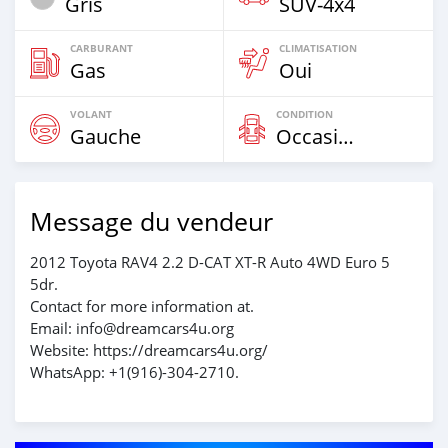
Gris
SUV‒4x4
CARBURANT
CLIMATISATION
Gas
Oui
VOLANT
CONDITION
Gauche
Occasion
Message du vendeur
2012 Toyota RAV4 2.2 D-CAT XT-R Auto 4WD Euro 5
5dr.
Contact for more information at.
Email: info@dreamcars4u.org
Website: https://dreamcars4u.org/
WhatsApp: ‪+1(916)-304-2710‬.