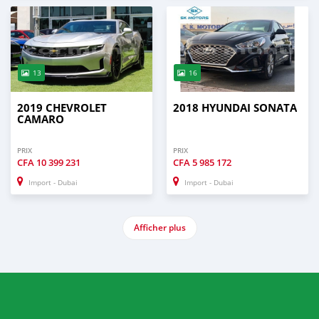
13
16
2019 CHEVROLET
2018 HYUNDAI SONATA
CAMARO
PRIX
PRIX
CFA
10 399 231
CFA
5 985 172
Import - Dubai
Import - Dubai
Afficher plus