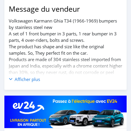
Message du vendeur
Volkswagen Karmann Ghia T34 (1966-1969) bumpers
by stainless steel new
A set of 1 front bumper in 3 parts, 1 rear bumper in 3
parts, 4 over-riders, bolts and screws.
The product has shape and size like the original
samples. So, They perfect fit on the car.
Products are made of 304 stainless steel imported from
Japan and India, especially with a chrome content higher
than 30%, so they never rust, do not corrode or peel
over time.
Afficher plus
Polished product – with a perfect shine (like chrome).
This is the perfect replacement.
Please visit the link:
classiccarpartsvn.com/product/volkswagen-karmann-
ghia-t34-1966-1969-bumpers/
If you need all parts for any classic car, Please contact
me.
Web: classiccarpartsvn.com