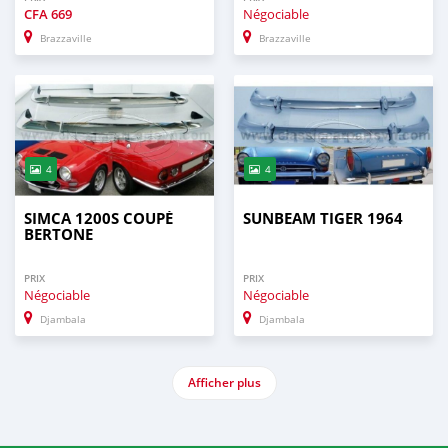
CFA
669
Négociable
Brazzaville
Brazzaville
4
4
SIMCA 1200S COUPÉ
SUNBEAM TIGER 1964
BERTONE
PRIX
PRIX
Négociable
Négociable
Djambala
Djambala
Afficher plus