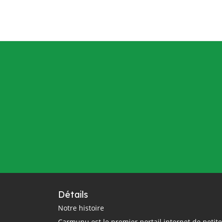
Détails
Notre histoire
Carmunu est le premier portail internet de petit