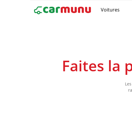
Voitures
Faites la
Les
r