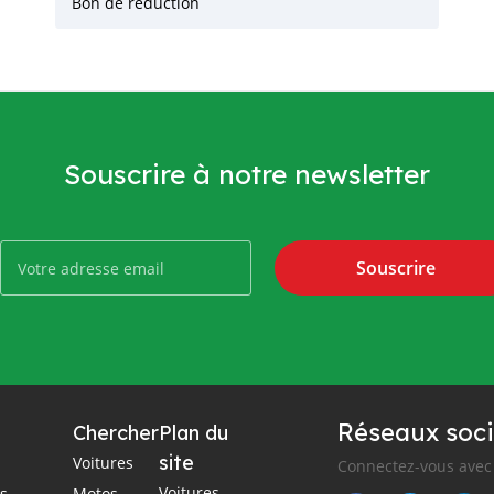
Bon de réduction
Souscrire à notre newsletter
Souscrire
Réseaux soci
Chercher
Plan du
site
Voitures
Connectez-vous avec 
Voitures
es
Motos