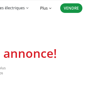
es électriques
Plus
VENDRE
e annonce!
plus
os