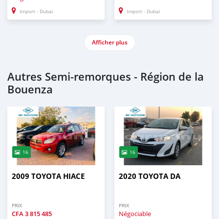
Import - Dubai
Import - Dubai
Afficher plus
Autres Semi‒remorques - Région de la
Bouenza
16
16
2009 TOYOTA HIACE
2020 TOYOTA DA
PRIX
PRIX
CFA
3 815 485
Négociable