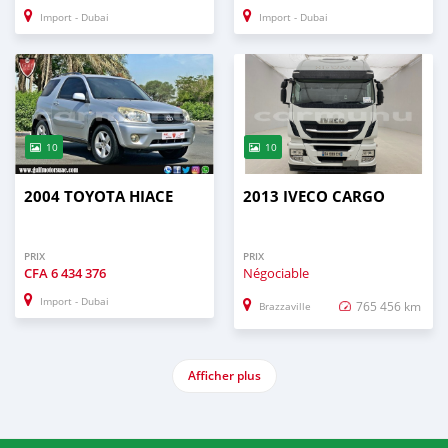
Import - Dubai
Import - Dubai
10
10
2004 TOYOTA HIACE
2013 IVECO CARGO
PRIX
PRIX
CFA
6 434 376
Négociable
Import - Dubai
765 456 km
Brazzaville
Afficher plus