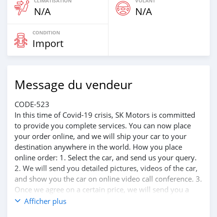
CLIMATISATION
VOLANT
N/A
N/A
CONDITION
Import
Message du vendeur
CODE-523
In this time of Covid-19 crisis, SK Motors is committed
to provide you complete services. You can now place
your order online, and we will ship your car to your
destination anywhere in the world. How you place
online order: 1. Select the car, and send us your query.
2. We will send you detailed pictures, videos of the car,
and show you the car on online video call conference. 3.
Once we agree on a certain price, we will send you a
proforma invoice for the banking transaction. 4. After
Afficher plus
you pay the car price, we arrange your shipment, and