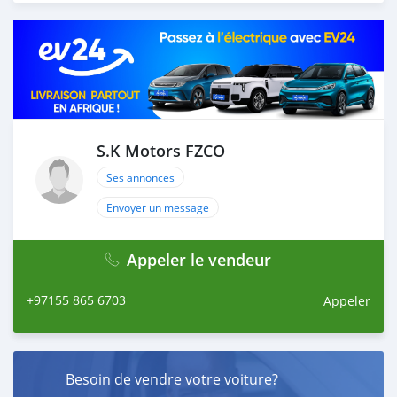
load your car towards your destination. 5. Post loading
your car, we send you the BL copy confirmation. 6.
Once you receive your car, you confirm us, and we are
done with the process. We are taking these steps to
ensure that our clients do not have to Travel. And please
note, SK Motors is one of the leading car exporters in
UAE, and we put a high emphasize on our customer
satisfaction. We are always here, to help you, and guide
S.K Motors FZCO
you towards the
Ses annonces
Envoyer un message
Appeler le vendeur
+97155 865 6703
Appeler
Besoin de vendre votre voiture?