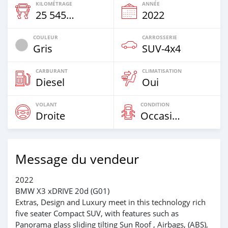
KILOMÉTRAGE
ANNÉE
25 545 Km
2022
COULEUR
CARROSSERIE
Gris
SUV‒4x4
CARBURANT
CLIMATISATION
Diesel
Oui
VOLANT
CONDITION
Droite
Occasion
Message du vendeur
2022
BMW X3 xDRIVE 20d (G01)
Extras, Design and Luxury meet in this technology rich
five seater Compact SUV, with features such as
Panorama glass sliding tilting Sun Roof , Airbags, (ABS),