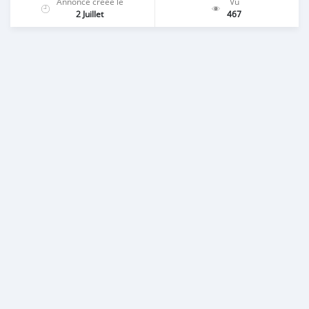
Annonce créée le
Vu
2 Juillet
467