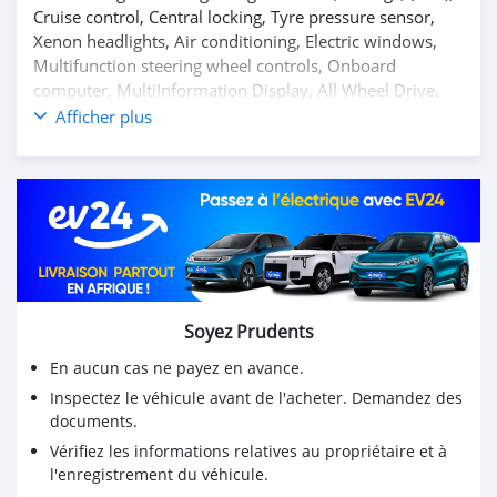
Cruise control, Central locking, Tyre pressure sensor,
Xenon headlights, Air conditioning, Electric windows,
Multifunction steering wheel controls, Onboard
computer, MultiInformation Display, All Wheel Drive,
Power steering, Stability control.Pricing excludes
Afficher plus
delivery fees, license reg, prefitted smash grab, tracker,
Ts Cs apply
Soyez Prudents
En aucun cas ne payez en avance.
Inspectez le véhicule avant de l'acheter. Demandez des
documents.
Vérifiez les informations relatives au propriétaire et à
l'enregistrement du véhicule.