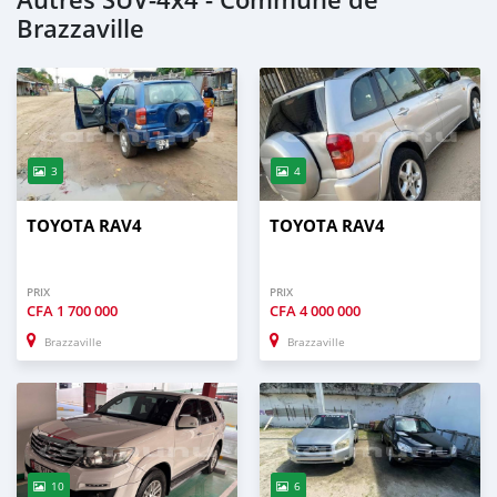
Autres SUV‒4x4 - Commune de
Brazzaville
3
4
TOYOTA RAV4
TOYOTA RAV4
PRIX
PRIX
CFA
1 700 000
CFA
4 000 000
Brazzaville
Brazzaville
10
6