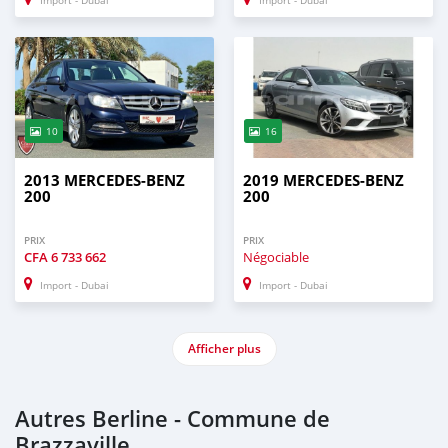
Import - Dubai
Import - Dubai
10
16
2013 MERCEDES-BENZ
2019 MERCEDES-BENZ
200
200
PRIX
PRIX
CFA
6 733 662
Négociable
Import - Dubai
Import - Dubai
Afficher plus
Autres Berline - Commune de
Brazzaville