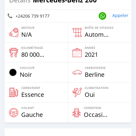
Appeler
+24206 739 9177
MOTEUR
BOÎTE DE VITESSES
N/A
Automatique
KILOMÉTRAGE
ANNÉE
80 000 Km
2021
COULEUR
CARROSSERIE
Noir
Berline
CARBURANT
CLIMATISATION
Essence
Oui
VOLANT
CONDITION
Gauche
Occasion