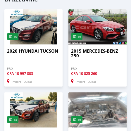
16
10
2020 HYUNDAI TUCSON
2015 MERCEDES-BENZ
250
PRIX
PRIX
CFA
10 997 803
CFA
10 025 260
Import - Dubai
Import - Dubai
14
10