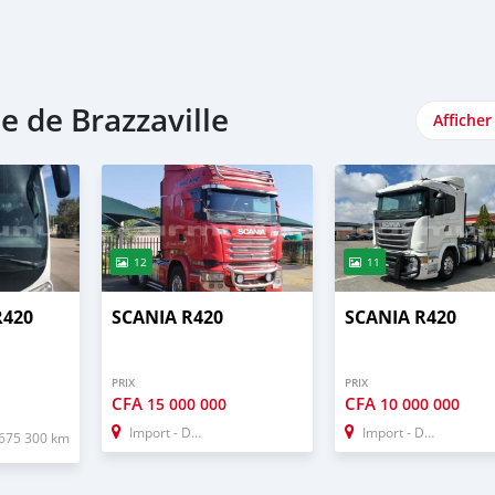
 de Brazzaville
Afficher
12
11
R420
SCANIA R420
SCANIA R420
PRIX
PRIX
CFA
CFA
15 000 000
10 000 000
Import - Dubai
Import - Dubai
675 300 km