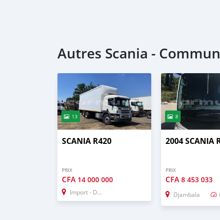
Autres Scania - Commune
13
8
SCANIA R420
2004 SCANIA 
PRIX
PRIX
CFA
CFA
14 000 000
8 453 033
Import - Dubai
Djambala