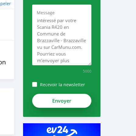
peler
Message
on
5000
Recevoir la newsletter
7jcHyqLx-
bRUjD-
Txg8a