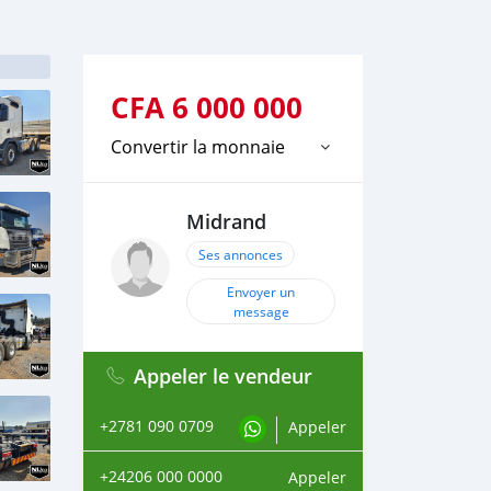
CFA
6 000 000
Convertir la monnaie
Midrand
Ses annonces
Envoyer un
message
Appeler le vendeur
+2781 090 0709
Appeler
+24206 000 0000
Appeler