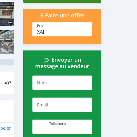
Faire une offre
Prix
XAF
Envoyer un
message au vendeur
Nom
Vu
437
Email
Téléphone
peler