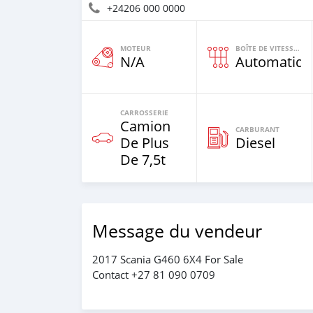
+24206 000 0000
MOTEUR
BOÎTE DE VITESSES
N/A
Automatiqu
CARROSSERIE
Camion
CARBURANT
De Plus
Diesel
De 7,5t
Message du vendeur
2017 Scania G460 6X4 For Sale
Contact +27 81 090 0709