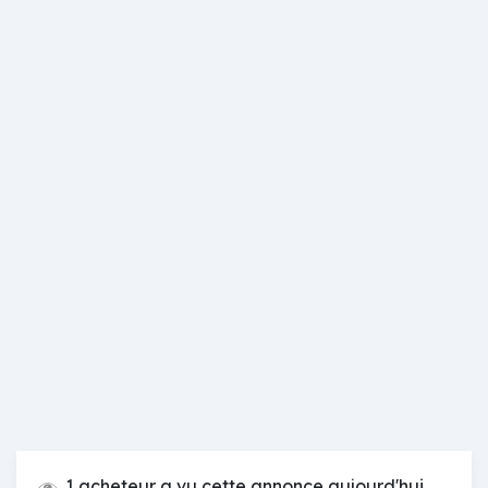
1 acheteur a vu cette annonce aujourd'hui