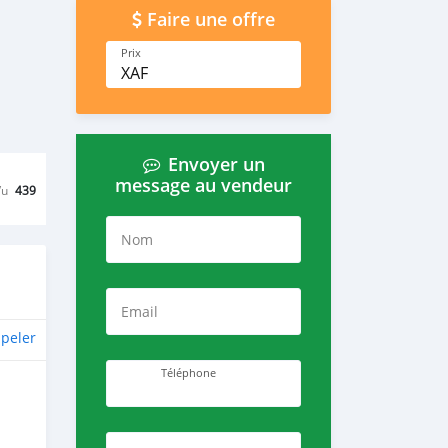
Faire une offre
Prix
XAF
Envoyer un
message au vendeur
Vu
439
Nom
Email
peler
Téléphone