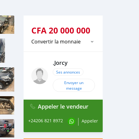
CFA
20 000 000
Convertir la monnaie
.Jorcy
Ses annonces
Envoyer un
message
Appeler le vendeur
+24206 821 8972
Appeler