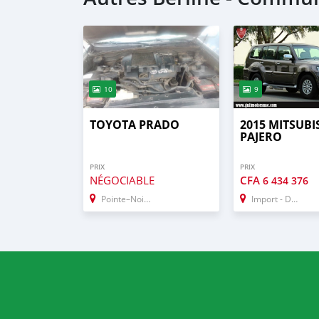
10
9
TOYOTA PRADO
2015 MITSUBI
PAJERO
PRIX
PRIX
NÉGOCIABLE
CFA
6 434 376
Pointe–Noire
Import - Dubai