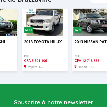
13
9
SHI
2013 TOYOTA HILUX
2013 NISSAN PA
PRIX
PRIX
CFA
CFA
5 501 106
12 718 835
Import - Dubai
Import - Dubai
Souscrire à notre newsletter