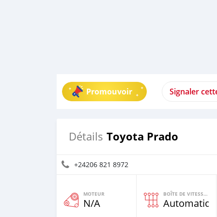
Promouvoir
Signaler cet
Toyota Prado
Détails
+24206 821 8972
MOTEUR
BOÎTE DE VITESSES
N/A
Automatiqu