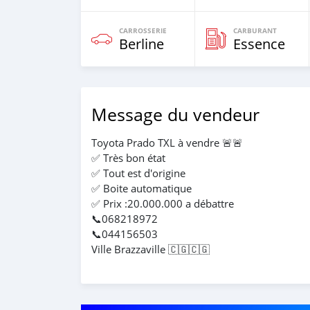
CARROSSERIE
CARBURANT
Berline
Essence
Message du vendeur
Toyota Prado TXL à vendre 🚨🚨
✅ Très bon état
✅ Tout est d'origine
✅ Boite automatique
✅ Prix :20.000.000 a débattre
📞068218972
📞044156503
Ville Brazzaville 🇨🇬🇨🇬