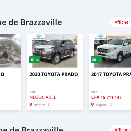
 de Brazzaville
Afficher
16
13
DO
2020 TOYOTA PRADO
2017 TOYOTA P
PRIX
PRIX
NÉGOCIABLE
CFA
15 711 147
Import - Dubai
Import - Dubai
e de Brazzaville
Afficher