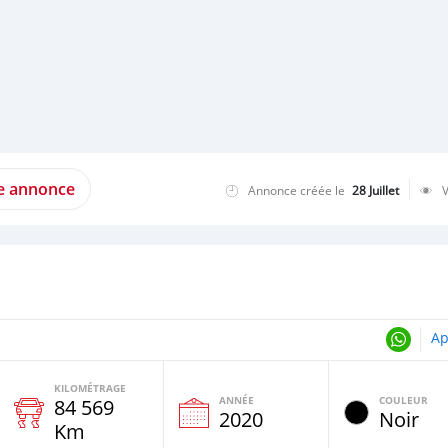
te annonce
Annonce créée le
28 Juillet
Ap
KILOMÉTRAGE
ANNÉE
COULEUR
84 569
e
2020
Noir
Km