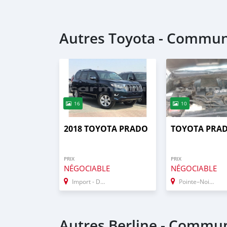
Autres Toyota - Commune
16
10
2018 TOYOTA PRADO
TOYOTA PRA
PRIX
PRIX
NÉGOCIABLE
NÉGOCIABLE
Import - Dubai
Pointe–Noire
Autres Berline - Commun