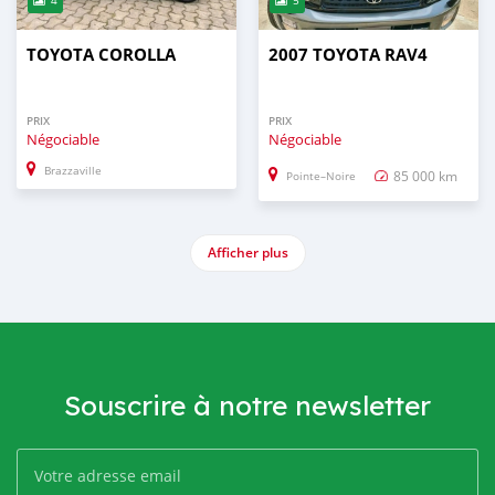
4
5
TOYOTA COROLLA
2007 TOYOTA RAV4
PRIX
PRIX
Négociable
Négociable
Brazzaville
85 000 km
Pointe–Noire
Afficher plus
Souscrire à notre newsletter