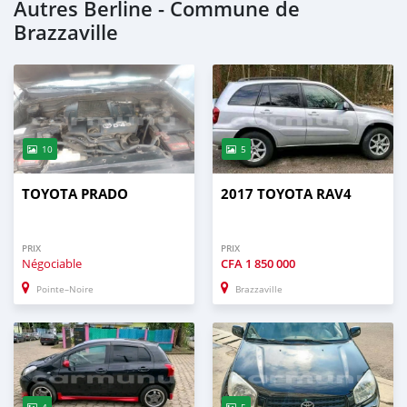
Autres Berline - Commune de
Brazzaville
10
5
TOYOTA PRADO
2017 TOYOTA RAV4
PRIX
PRIX
Négociable
CFA
1 850 000
Pointe–Noire
Brazzaville