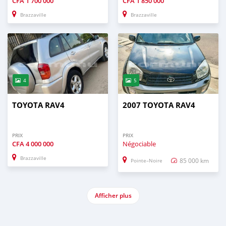
CFA
1 700 000
CFA
1 850 000
Brazzaville
Brazzaville
4
5
TOYOTA RAV4
2007 TOYOTA RAV4
PRIX
PRIX
CFA
4 000 000
Négociable
Brazzaville
85 000 km
Pointe–Noire
Afficher plus