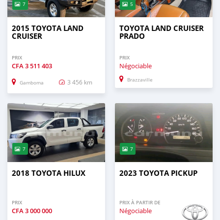
7
5
2015 TOYOTA LAND
TOYOTA LAND CRUISER
CRUISER
PRADO
PRIX
PRIX
CFA
3 511 403
Négociable
Brazzaville
3 456 km
Gamboma
7
7
2018 TOYOTA HILUX
2023 TOYOTA PICKUP
PRIX
PRIX À PARTIR DE
CFA
3 000 000
Négociable