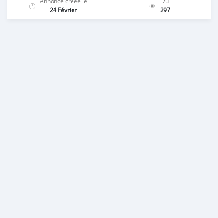
Annonce créée le
Vu
24 Février
297