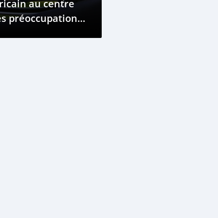
ricain au centre
es préoccupations
 l’Union Africaine