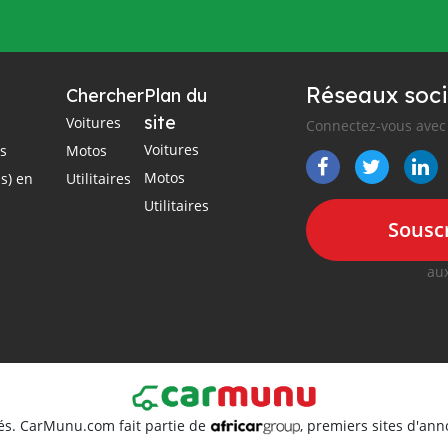
Réseaux soci
Chercher
Plan du
site
Voitures
Connectez-vous avec 
Voitures
es
Motos
Motos
s) en
Utilitaires
Utilitaires
Souscr
aux
és. CarMunu.com fait partie de
, premiers sites d'an