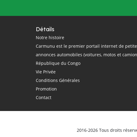
questions
rail
région
réglementation
régulation
République Centrafricaine
Détails
République Démocratique du Congo
Notre histoire
Carmunu est le premier portail internet de petit
République du Congo
route
annonces automobiles (voitures, motos et camion
routier
sécurité routière
République du Congo
smartphone
sommet Union Africaine
Vie Privée
taxi
taxi-moto
Tchad
Conditions Générales
technologie
théorique
trajet
Promotion
Transport
Transports
Contact
transports terrestres
uber
Union Africaine
urbain
véhicule
Véhicules d'occasion
vente
ville
vitesse
voiture électrique
voitures
2016-2026 Tous droits réserv