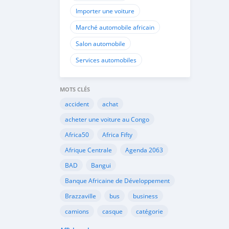
Importer une voiture
Marché automobile africain
Salon automobile
Services automobiles
MOTS CLÉS
accident
achat
acheter une voiture au Congo
Africa50
Africa Fifty
Afrique Centrale
Agenda 2063
BAD
Bangui
Banque Africaine de Développement
Brazzaville
bus
business
camions
casque
catégorie
Cemac
chauffeurs
circulation