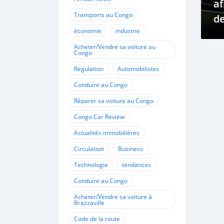
af
Transports au Congo
d
économie
industrie
de
Acheter/Vendre sa voiture au
Congo
Regulation
Automobilistes
Conduire au Congo
Réparer sa voiture au Congo
Congo Car Review
Actualités immobilières
Circulation
Business
Technologie
tendances
Conduire au Congo
Acheter/Vendre sa voiture à
Brazzaville
Code de la route