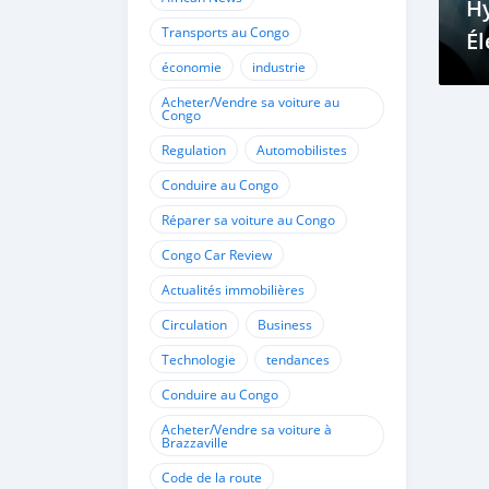
Hy
Transports au Congo
Él
économie
industrie
Di
Es
Acheter/Vendre sa voiture au
Congo
C
Regulation
Automobilistes
Conduire au Congo
Réparer sa voiture au Congo
Congo Car Review
Actualités immobilières
Circulation
Business
Technologie
tendances
Conduire au Congo
Acheter/Vendre sa voiture à
Brazzaville
Code de la route