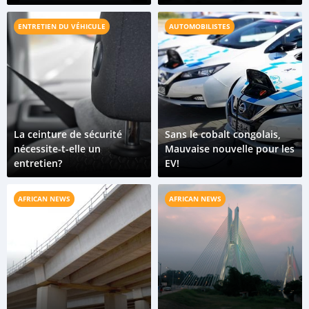
de la mine aux véhicules
électriques.
ENTRETIEN DU VÉHICULE
AUTOMOBILISTES
La ceinture de sécurité
Sans le cobalt congolais,
nécessite-t-elle un
Mauvaise nouvelle pour les
entretien?
EV!
AFRICAN NEWS
AFRICAN NEWS