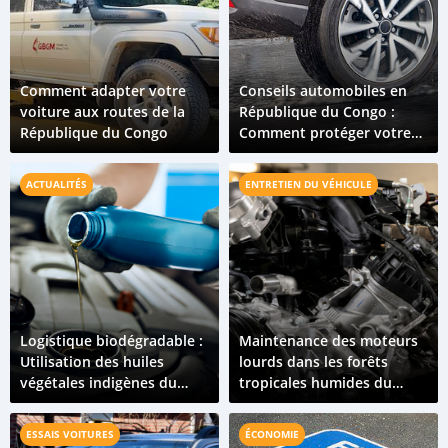
Comment adapter votre
Conseils automobiles en
voiture aux routes de la
République du Congo :
République du Congo
Comment protéger votre
véhicule pendant la saison
des pluies
ACTUALITÉS
ENTRETIEN DU VÉHICULE
Logistique biodégradable :
Maintenance des moteurs
Utilisation des huiles
lourds dans les forêts
végétales indigènes du
tropicales humides du
Congo comme lubrifiants
Congo
forestiers
ESSAIS VOITURES
ÉCONOMIE