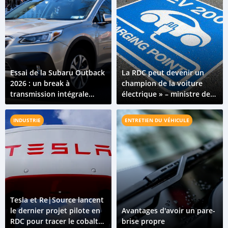
Essai de la Subaru Outback
La RDC peut devenir un
2026 : un break à
champion de la voiture
transmission intégrale
électrique » – ministre de
conçu pour les routes
l'Industrie
variées du Congo
INDUSTRIE
ENTRETIEN DU VÉHICULE
Tesla et Re|Source lancent
le dernier projet pilote en
Avantages d'avoir un pare-
RDC pour tracer le cobalt
brise propre