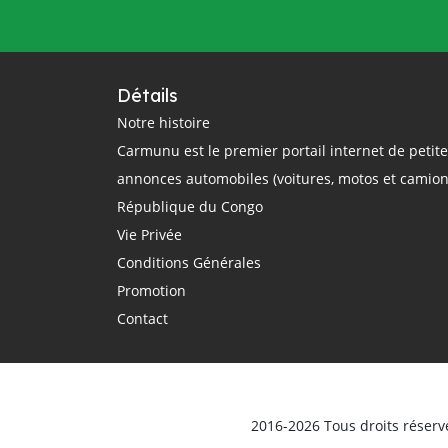
questions
rail
région
réglementation
régulation
République Centrafricaine
Détails
République Démocratique du Congo
Notre histoire
Carmunu est le premier portail internet de petit
République du Congo
route
annonces automobiles (voitures, motos et camion
routier
sécurité routière
République du Congo
smartphone
sommet Union Africaine
Vie Privée
taxi
taxi-moto
Tchad
Conditions Générales
technologie
théorique
trajet
Promotion
Transport
Transports
Contact
transports terrestres
uber
Union Africaine
urbain
véhicule
Véhicules d'occasion
vente
ville
vitesse
voiture électrique
voitures
2016-2026 Tous droits réserv