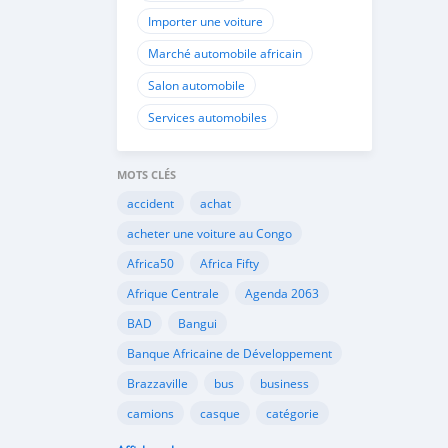
su
Importer une voiture
Marché automobile africain
Salon automobile
Services automobiles
MOTS CLÉS
accident
achat
acheter une voiture au Congo
Africa50
Africa Fifty
Afrique Centrale
Agenda 2063
BAD
Bangui
Banque Africaine de Développement
Brazzaville
bus
business
camions
casque
catégorie
Cemac
chauffeurs
circulation