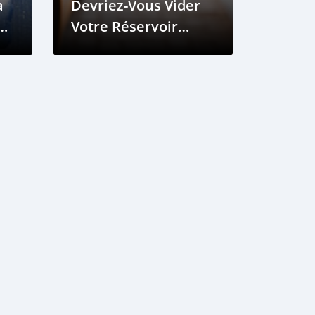
a
Devriez-Vous Vider
e
Votre Réservoir
d’Essence ?