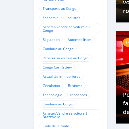
vo
Transports au Congo
ro
économie
industrie
R
C
Acheter/Vendre sa voiture au
Congo
Regulation
Automobilistes
E
Conduire au Congo
Réparer sa voiture au Congo
Congo Car Review
Actualités immobilières
Circulation
Business
P
Technologie
tendances
fa
Conduire au Congo
d
Acheter/Vendre sa voiture à
Brazzaville
pu
Code de la route