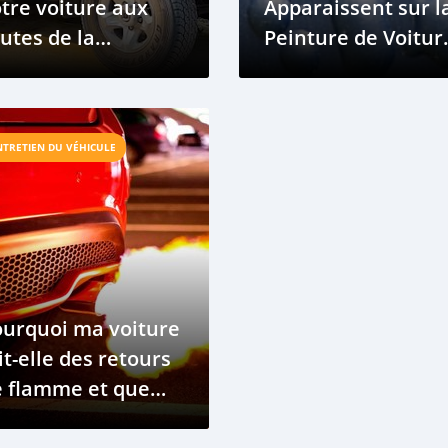
tre voiture aux
Apparaissent sur l
utes de la
Peinture de Voitur
épublique du
et Comment les
ongo
Enlever
NTRETIEN DU VÉHICULE
ourquoi ma voiture
it-elle des retours
e flamme et que
is-je faire à ce