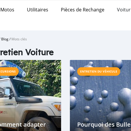
Motos
Utilitaires
Pièces de Rechange
Voitur
/
Blog
/
Mots clés
retien Voiture
XCURSIONS
ENTRETIEN DU VÉHICULE
omment adapter
Pourquoi des Bulle