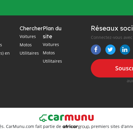
Réseaux soci
Chercher
Plan du
site
Voitures
Connectez-vous avec 
Voitures
es
Motos
Motos
s) en
Utilitaires
Utilitaires
Souscr
aux
és. CarMunu.com fait partie de
, premiers sites d'an