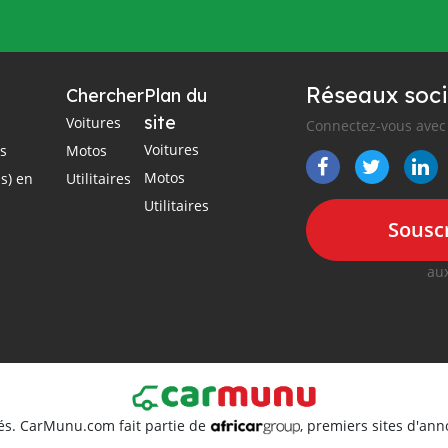
Réseaux soci
Chercher
Plan du
site
Voitures
Connectez-vous avec 
Voitures
es
Motos
Motos
s) en
Utilitaires
Utilitaires
Souscr
aux
és. CarMunu.com fait partie de
, premiers sites d'an