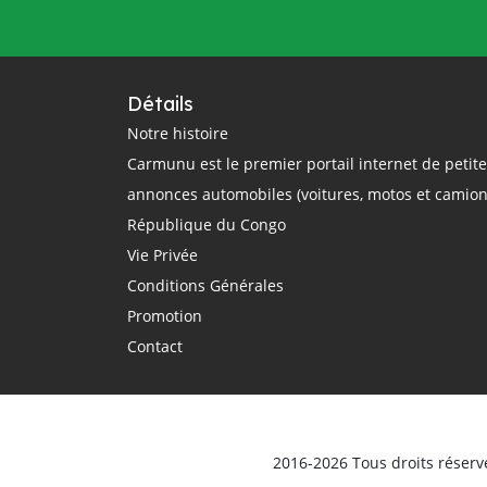
questions
rail
région
réglementation
régulation
République Centrafricaine
Détails
République Démocratique du Congo
Notre histoire
Carmunu est le premier portail internet de petit
République du Congo
route
annonces automobiles (voitures, motos et camion
routier
sécurité routière
République du Congo
smartphone
sommet Union Africaine
Vie Privée
taxi
taxi-moto
Tchad
Conditions Générales
technologie
théorique
trajet
Promotion
Transport
Transports
Contact
transports terrestres
uber
Union Africaine
urbain
véhicule
Véhicules d'occasion
vente
ville
vitesse
voiture électrique
voitures
2016-2026 Tous droits réserv