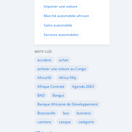
Importer une voiture
Marché automobile africain
Salon automobile
Services automobiles
MOTS CLÉS
accident
achat
acheter une voiture au Congo
Africa50
Africa Fifty
Afrique Centrale
Agenda 2063
BAD
Bangui
Banque Africaine de Développement
Brazzaville
bus
business
camions
casque
catégorie
Cemac
chauffeurs
circulation