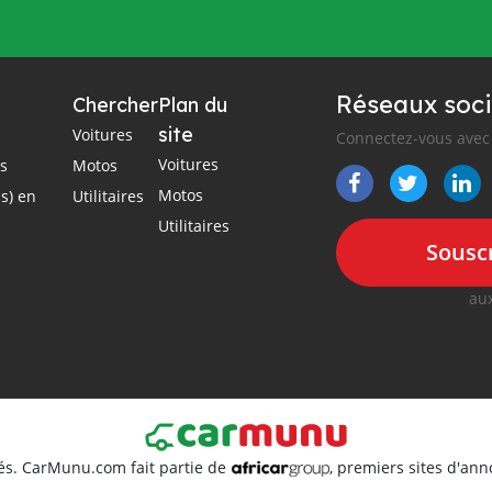
Réseaux soci
Chercher
Plan du
site
Voitures
Connectez-vous avec 
Voitures
es
Motos
Motos
s) en
Utilitaires
Utilitaires
Souscr
aux
és. CarMunu.com fait partie de
, premiers sites d'an