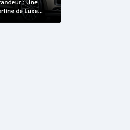
randeur : Une
rline de Luxe
tro-Futuriste