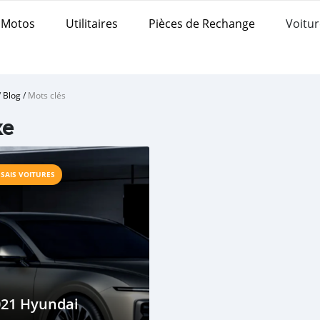
Motos
Utilitaires
Pièces de Rechange
Voitur
/
Blog
/
Mots clés
xe
SSAIS VOITURES
021 Hyundai