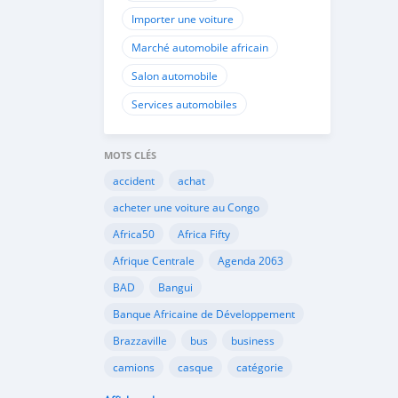
Importer une voiture
Marché automobile africain
Salon automobile
Services automobiles
MOTS CLÉS
accident
achat
acheter une voiture au Congo
Africa50
Africa Fifty
Afrique Centrale
Agenda 2063
BAD
Bangui
Banque Africaine de Développement
Brazzaville
bus
business
camions
casque
catégorie
Cemac
chauffeurs
circulation