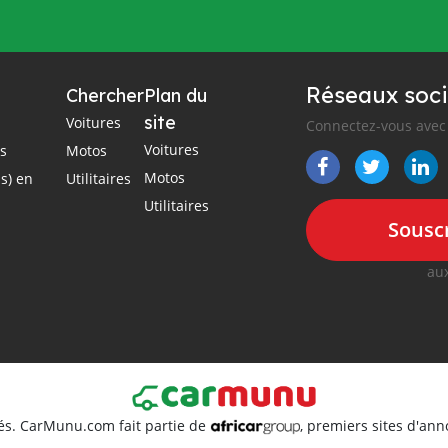
Réseaux soci
Chercher
Plan du
site
Voitures
Connectez-vous avec 
Voitures
es
Motos
Motos
s) en
Utilitaires
Utilitaires
Souscr
aux
és. CarMunu.com fait partie de
, premiers sites d'an