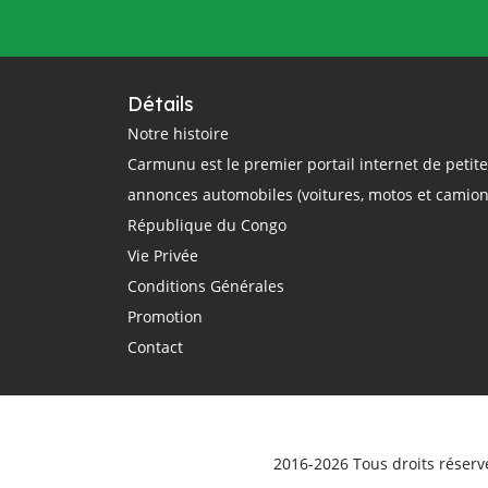
questions
rail
région
réglementation
régulation
République Centrafricaine
Détails
République Démocratique du Congo
Notre histoire
Carmunu est le premier portail internet de petit
République du Congo
route
annonces automobiles (voitures, motos et camion
routier
sécurité routière
République du Congo
smartphone
sommet Union Africaine
Vie Privée
taxi
taxi-moto
Tchad
Conditions Générales
technologie
théorique
trajet
Promotion
Transport
Transports
Contact
transports terrestres
uber
Union Africaine
urbain
véhicule
Véhicules d'occasion
vente
ville
vitesse
voiture électrique
voitures
2016-2026 Tous droits réserv