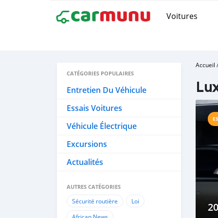
Voitures
Accueil
CATÉGORIES POPULAIRES
Lu
Entretien Du Véhicule
Essais Voitures
E
Véhicule Électrique
Excursions
Actualités
AUTRES CATÉGORIES
Sécurité routière
Loi
2
African News