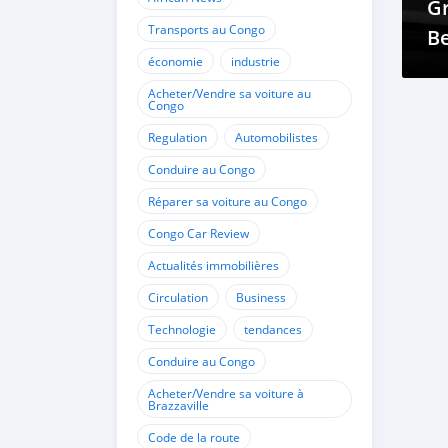
G
Transports au Congo
Be
économie
industrie
Ré
Acheter/Vendre sa voiture au
Congo
Regulation
Automobilistes
Conduire au Congo
Réparer sa voiture au Congo
Congo Car Review
Actualités immobilières
Circulation
Business
Technologie
tendances
Conduire au Congo
Acheter/Vendre sa voiture à
Brazzaville
Code de la route