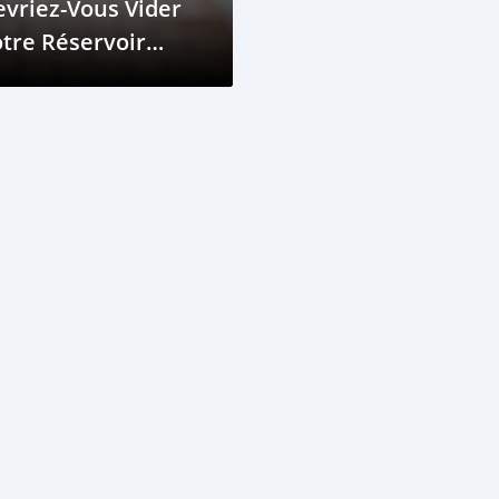
vriez-Vous Vider
tre Réservoir
Essence ?