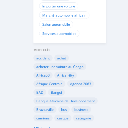
Importer une voiture
Marché automobile africain
Salon automobile
Services automobiles
MOTS CLÉS
accident
achat
acheter une voiture au Congo
Africa50
Africa Fifty
Afrique Centrale
Agenda 2063
BAD
Bangui
Banque Africaine de Développement
Brazzaville
bus
business
camions
casque
catégorie
Cemac
chauffeurs
circulation