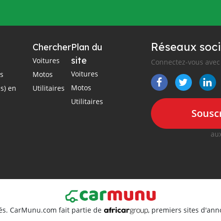
Réseaux soci
Chercher
Plan du
site
Voitures
Connectez-vous avec 
Voitures
es
Motos
Motos
s) en
Utilitaires
Utilitaires
Souscr
aux
és. CarMunu.com fait partie de
, premiers sites d'an