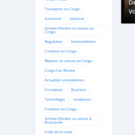
De
Transports au Congo
Vo
économie
industrie
d’
Acheter/Vendre sa voiture au
Congo
Regulation
Automobilistes
Conduire au Congo
Réparer sa voiture au Congo
Congo Car Review
Actualités immobilières
Circulation
Business
Technologie
tendances
Conduire au Congo
Acheter/Vendre sa voiture à
Brazzaville
Code de la route