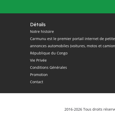
questions
rail
région
réglementation
régulation
République Centrafricaine
Détails
République Démocratique du Congo
Notre histoire
Carmunu est le premier portail internet de petit
République du Congo
route
annonces automobiles (voitures, motos et camion
routier
sécurité routière
République du Congo
smartphone
sommet Union Africaine
Vie Privée
taxi
taxi-moto
Tchad
Conditions Générales
technologie
théorique
trajet
Promotion
Transport
Transports
Contact
transports terrestres
uber
Union Africaine
urbain
véhicule
Véhicules d'occasion
vente
ville
vitesse
voiture électrique
voitures
2016-2026 Tous droits réserv