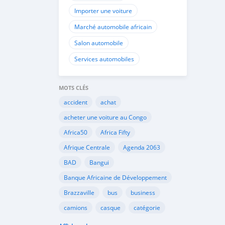
Importer une voiture
Marché automobile africain
Salon automobile
Services automobiles
MOTS CLÉS
accident
achat
acheter une voiture au Congo
Africa50
Africa Fifty
Afrique Centrale
Agenda 2063
BAD
Bangui
Banque Africaine de Développement
Brazzaville
bus
business
camions
casque
catégorie
Cemac
chauffeurs
circulation