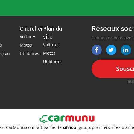
Réseaux soci
Chercher
Plan du
site
Voitures
Connectez-vous avec 
Voitures
es
Motos
Motos
s) en
Utilitaires
Utilitaires
Souscr
aux
és. CarMunu.com fait partie de
, premiers sites d'an