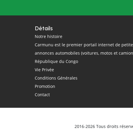
questions
rail
région
réglementation
régulation
République Centrafricaine
Détails
République Démocratique du Congo
Notre histoire
Carmunu est le premier portail internet de petit
République du Congo
route
annonces automobiles (voitures, motos et camion
routier
sécurité routière
République du Congo
smartphone
sommet Union Africaine
Vie Privée
taxi
taxi-moto
Tchad
Conditions Générales
technologie
théorique
trajet
Promotion
Transport
Transports
Contact
transports terrestres
uber
Union Africaine
urbain
véhicule
Véhicules d'occasion
vente
ville
vitesse
voiture électrique
voitures
2016-2026 Tous droits réserv