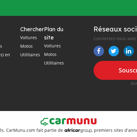
Réseaux soci
Chercher
Plan du
site
Voitures
Connectez-vous avec 
Voitures
es
Motos
Motos
s) en
Utilitaires
Utilitaires
Souscr
aux
és. CarMunu.com fait partie de
, premiers sites d'an