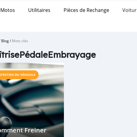
Motos
Utilitaires
Pièces de Rechange
Voitur
/
Blog
/
Mots clés
îtrisePédaleEmbrayage
NTRETIEN DU VÉHICULE
omment Freiner