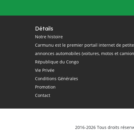
questions
rail
région
réglementation
régulation
République Centrafricaine
Détails
République Démocratique du Congo
Notre histoire
Carmunu est le premier portail internet de petit
République du Congo
route
annonces automobiles (voitures, motos et camion
routier
sécurité routière
République du Congo
smartphone
sommet Union Africaine
Vie Privée
taxi
taxi-moto
Tchad
Conditions Générales
technologie
théorique
trajet
Promotion
Transport
Transports
Contact
transports terrestres
uber
Union Africaine
urbain
véhicule
Véhicules d'occasion
vente
ville
vitesse
voiture électrique
voitures
2016-2026 Tous droits réserv