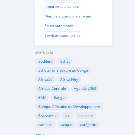
Importer une voiture
Marché automobile africain
Salon automobile
Services automobiles
MOTS CLÉS
accident
achat
acheter une voiture au Congo
Africa50
Africa Fifty
Afrique Centrale
Agenda 2063
BAD
Bangui
Banque Africaine de Développement
Brazzaville
bus
business
camions
casque
catégorie
Cemac
chauffeurs
circulation