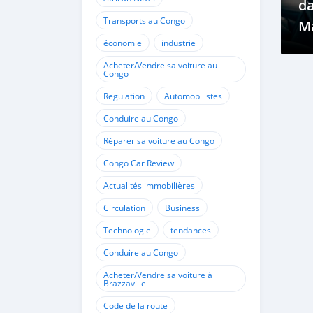
da
Transports au Congo
Ma
économie
industrie
M
Acheter/Vendre sa voiture au
Congo
Regulation
Automobilistes
Conduire au Congo
Réparer sa voiture au Congo
Congo Car Review
Actualités immobilières
Circulation
Business
Technologie
tendances
Conduire au Congo
Acheter/Vendre sa voiture à
Brazzaville
Code de la route