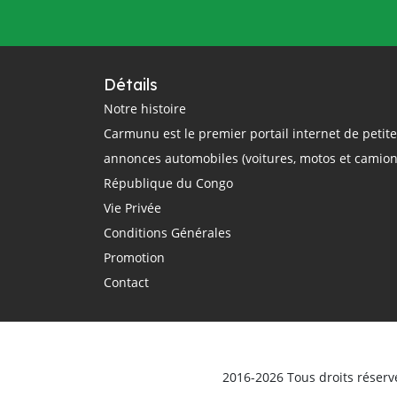
questions
rail
région
réglementation
régulation
République Centrafricaine
Détails
République Démocratique du Congo
Notre histoire
Carmunu est le premier portail internet de petit
République du Congo
route
annonces automobiles (voitures, motos et camion
routier
sécurité routière
République du Congo
smartphone
sommet Union Africaine
Vie Privée
taxi
taxi-moto
Tchad
Conditions Générales
technologie
théorique
trajet
Promotion
Transport
Transports
Contact
transports terrestres
uber
Union Africaine
urbain
véhicule
Véhicules d'occasion
vente
ville
vitesse
voiture électrique
voitures
2016-2026 Tous droits réserv