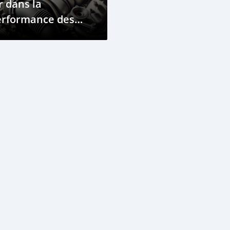
r dans la
erformance des
oteurs