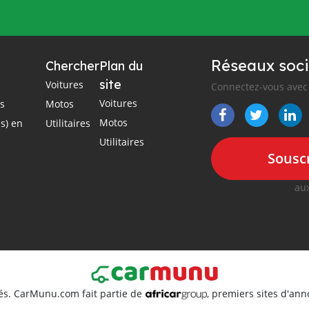
Réseaux soci
Chercher
Plan du
site
Voitures
Connectez-vous avec 
Voitures
es
Motos
Motos
s) en
Utilitaires
Utilitaires
Souscr
aux
és. CarMunu.com fait partie de
, premiers sites d'an