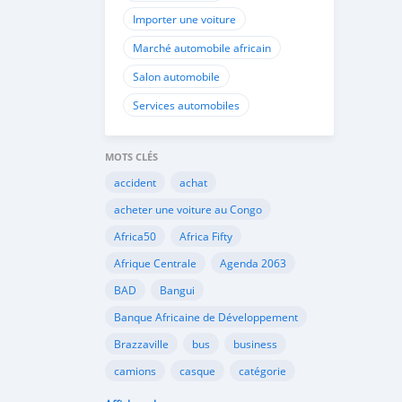
Importer une voiture
Marché automobile africain
Salon automobile
Services automobiles
MOTS CLÉS
accident
achat
acheter une voiture au Congo
Africa50
Africa Fifty
Afrique Centrale
Agenda 2063
BAD
Bangui
Banque Africaine de Développement
Brazzaville
bus
business
camions
casque
catégorie
Cemac
chauffeurs
circulation