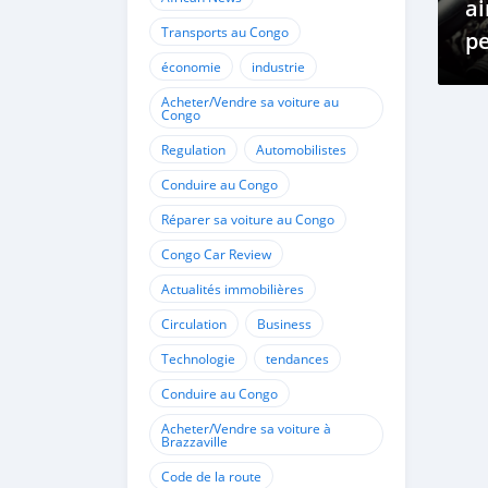
ai
Transports au Congo
p
économie
industrie
m
Acheter/Vendre sa voiture au
Congo
Regulation
Automobilistes
Conduire au Congo
Réparer sa voiture au Congo
Congo Car Review
Actualités immobilières
Circulation
Business
Technologie
tendances
Conduire au Congo
Acheter/Vendre sa voiture à
Brazzaville
Code de la route