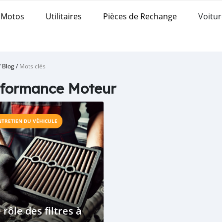
Motos
Utilitaires
Pièces de Rechange
Voitur
/
Blog
/
Mots clés
rformance Moteur
NTRETIEN DU VÉHICULE
 rôle des filtres à