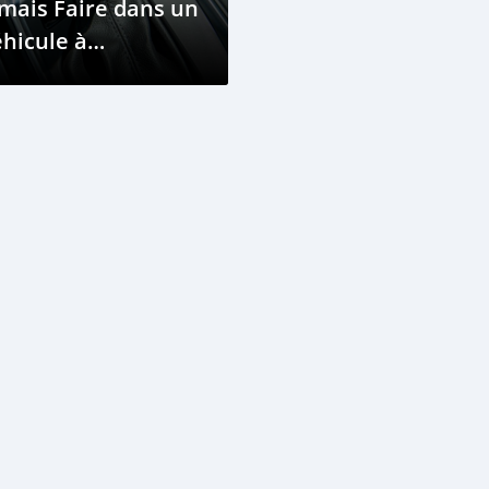
mais Faire dans un
hicule à
ransmission
utomatique