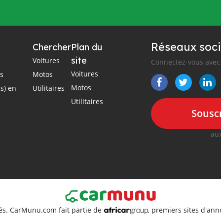
Réseaux soci
Chercher
Plan du
site
Voitures
Connectez-vous avec 
Voitures
es
Motos
Motos
s) en
Utilitaires
Utilitaires
Souscr
aux
és. CarMunu.com fait partie de
, premiers sites d'an