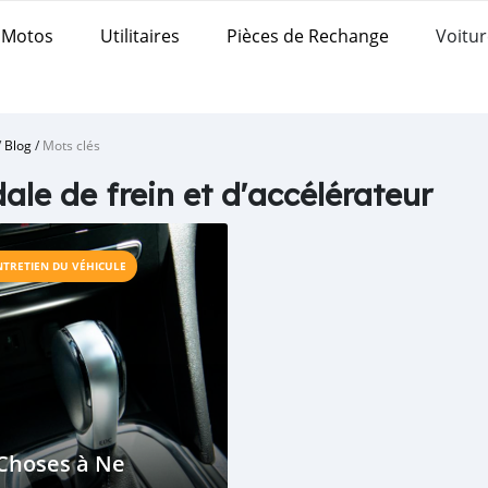
Motos
Utilitaires
Pièces de Rechange
Voitur
/
Blog
/
Mots clés
ale de frein et d'accélérateur
NTRETIEN DU VÉHICULE
Choses à Ne