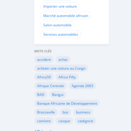
Importer une voiture
Marché automobile africain
Salon automobile
Services automobiles
MOTS CLÉS
accident
achat
acheter une voiture au Congo
Africa50
Africa Fifty
Afrique Centrale
Agenda 2063
BAD
Bangui
Banque Africaine de Développement
Brazzaville
bus
business
camions
casque
catégorie
Cemac
chauffeurs
circulation