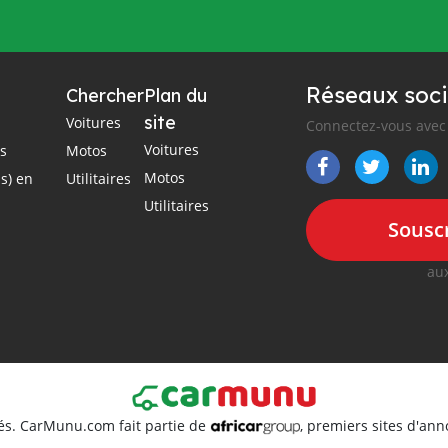
Réseaux soci
Chercher
Plan du
site
Voitures
Connectez-vous avec 
Voitures
es
Motos
Motos
s) en
Utilitaires
Utilitaires
Souscr
aux
és. CarMunu.com fait partie de
, premiers sites d'an