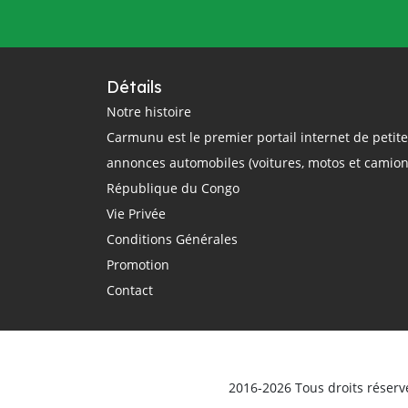
questions
rail
région
réglementation
régulation
République Centrafricaine
Détails
République Démocratique du Congo
Notre histoire
Carmunu est le premier portail internet de petit
République du Congo
route
annonces automobiles (voitures, motos et camion
routier
sécurité routière
République du Congo
smartphone
sommet Union Africaine
Vie Privée
taxi
taxi-moto
Tchad
Conditions Générales
technologie
théorique
trajet
Promotion
Transport
Transports
Contact
transports terrestres
uber
Union Africaine
urbain
véhicule
Véhicules d'occasion
vente
ville
vitesse
voiture électrique
voitures
2016-2026 Tous droits réserv