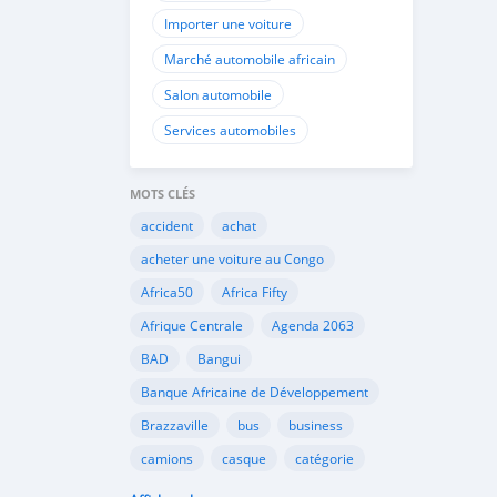
Importer une voiture
Marché automobile africain
Salon automobile
Services automobiles
MOTS CLÉS
accident
achat
acheter une voiture au Congo
Africa50
Africa Fifty
Afrique Centrale
Agenda 2063
BAD
Bangui
Banque Africaine de Développement
Brazzaville
bus
business
camions
casque
catégorie
Cemac
chauffeurs
circulation