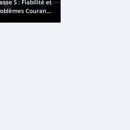
asse S : Fiabilité et
roblèmes Courants
Connaître