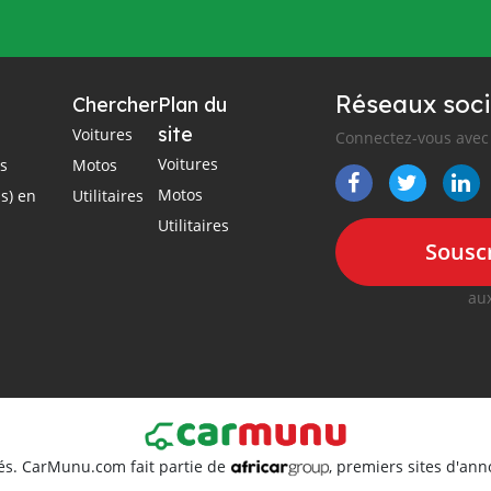
Réseaux soci
Chercher
Plan du
site
Voitures
Connectez-vous avec 
Voitures
es
Motos
Motos
s) en
Utilitaires
Utilitaires
Souscr
aux
és. CarMunu.com fait partie de
, premiers sites d'an