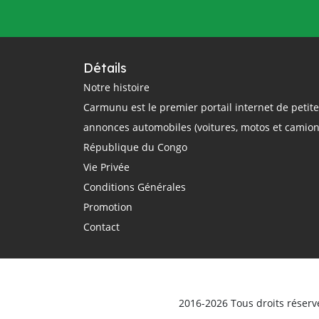
questions
rail
région
réglementation
régulation
République Centrafricaine
Détails
République Démocratique du Congo
Notre histoire
Carmunu est le premier portail internet de petit
République du Congo
route
annonces automobiles (voitures, motos et camion
routier
sécurité routière
République du Congo
smartphone
sommet Union Africaine
Vie Privée
taxi
taxi-moto
Tchad
Conditions Générales
technologie
théorique
trajet
Promotion
Transport
Transports
Contact
transports terrestres
uber
Union Africaine
urbain
véhicule
Véhicules d'occasion
vente
ville
vitesse
voiture électrique
voitures
2016-2026 Tous droits réserv