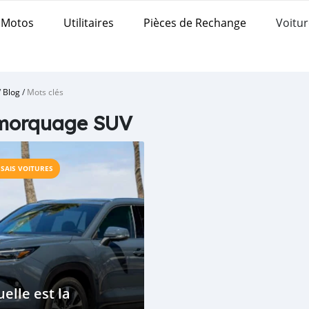
Motos
Utilitaires
Pièces de Rechange
Voitur
/
Blog
/
Mots clés
morquage SUV
SSAIS VOITURES
elle est la