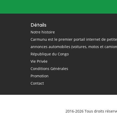
questions
rail
région
réglementation
régulation
République Centrafricaine
Détails
République Démocratique du Congo
Notre histoire
Carmunu est le premier portail internet de petit
République du Congo
route
annonces automobiles (voitures, motos et camion
routier
sécurité routière
République du Congo
smartphone
sommet Union Africaine
Vie Privée
taxi
taxi-moto
Tchad
Conditions Générales
technologie
théorique
trajet
Promotion
Transport
Transports
Contact
transports terrestres
uber
Union Africaine
urbain
véhicule
Véhicules d'occasion
vente
ville
vitesse
voiture électrique
voitures
2016-2026 Tous droits réserv