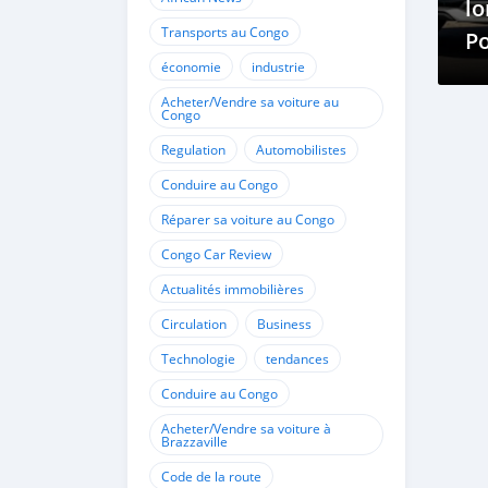
lo
Transports au Congo
Po
économie
industrie
im
sa
Acheter/Vendre sa voiture au
Congo
Regulation
Automobilistes
Conduire au Congo
Réparer sa voiture au Congo
Congo Car Review
Actualités immobilières
Circulation
Business
Technologie
tendances
Conduire au Congo
Acheter/Vendre sa voiture à
Brazzaville
Code de la route