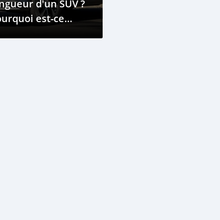
ngueur d'un SUV ?
urquoi est-ce
portant de le
voir