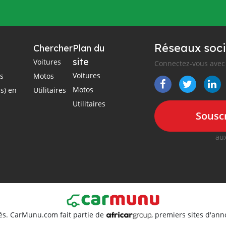
Réseaux soci
Chercher
Plan du
site
Voitures
Connectez-vous avec 
Voitures
es
Motos
Motos
s) en
Utilitaires
Utilitaires
Souscr
aux
és. CarMunu.com fait partie de
, premiers sites d'an