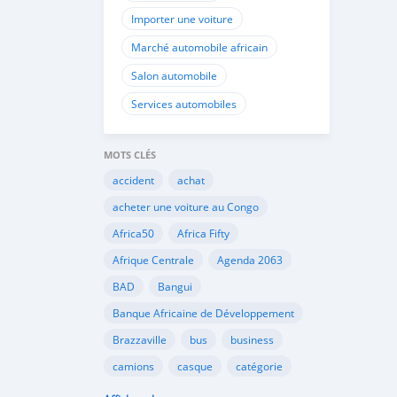
Importer une voiture
Marché automobile africain
Salon automobile
Services automobiles
MOTS CLÉS
accident
achat
acheter une voiture au Congo
Africa50
Africa Fifty
Afrique Centrale
Agenda 2063
BAD
Bangui
Banque Africaine de Développement
Brazzaville
bus
business
camions
casque
catégorie
Cemac
chauffeurs
circulation