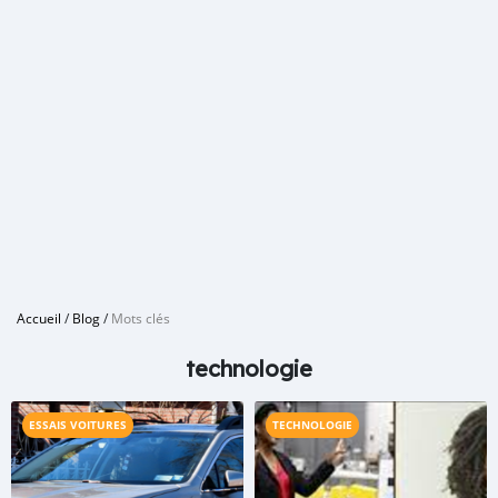
Accueil
/
Blog
/
Mots clés
technologie
ESSAIS VOITURES
TECHNOLOGIE