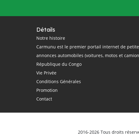
questions
rail
région
réglementation
régulation
République Centrafricaine
Détails
République Démocratique du Congo
Notre histoire
Carmunu est le premier portail internet de petit
République du Congo
route
annonces automobiles (voitures, motos et camion
routier
sécurité routière
République du Congo
smartphone
sommet Union Africaine
Vie Privée
taxi
taxi-moto
Tchad
Conditions Générales
technologie
théorique
trajet
Promotion
Transport
Transports
Contact
transports terrestres
uber
Union Africaine
urbain
véhicule
Véhicules d'occasion
vente
ville
vitesse
voiture électrique
voitures
2016-2026 Tous droits réserv