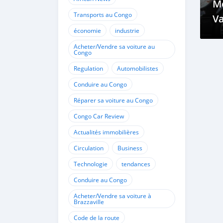
Me
Transports au Congo
Va
économie
industrie
Fa
Acheter/Vendre sa voiture au
Congo
Regulation
Automobilistes
Conduire au Congo
Réparer sa voiture au Congo
Congo Car Review
Actualités immobilières
Circulation
Business
Technologie
tendances
Conduire au Congo
Acheter/Vendre sa voiture à
Brazzaville
Code de la route