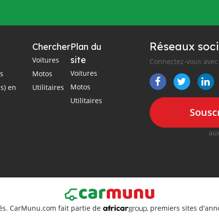
Réseaux soci
Chercher
Plan du
site
Voitures
Connectez-vous avec 
Voitures
es
Motos
Motos
s) en
Utilitaires
Utilitaires
Souscr
aux
és. CarMunu.com fait partie de
, premiers sites d'an