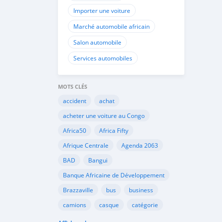
Importer une voiture
Marché automobile africain
Salon automobile
Services automobiles
MOTS CLÉS
accident
achat
acheter une voiture au Congo
Africa50
Africa Fifty
Afrique Centrale
Agenda 2063
BAD
Bangui
Banque Africaine de Développement
Brazzaville
bus
business
camions
casque
catégorie
Cemac
chauffeurs
circulation