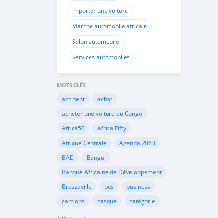
Importer une voiture
Marché automobile africain
Salon automobile
Services automobiles
MOTS CLÉS
accident
achat
acheter une voiture au Congo
Africa50
Africa Fifty
Afrique Centrale
Agenda 2063
BAD
Bangui
Banque Africaine de Développement
Brazzaville
bus
business
camions
casque
catégorie
Cemac
chauffeurs
circulation