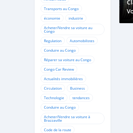
C
Transports au Congo
Vo
économie
industrie
de
P
Acheter/Vendre sa voiture au
Congo
Regulation
Automobilistes
Conduire au Congo
Réparer sa voiture au Congo
Congo Car Review
Actualités immobilières
Circulation
Business
Technologie
tendances
Conduire au Congo
Acheter/Vendre sa voiture à
Brazzaville
Code de la route