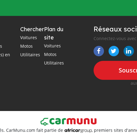
Réseaux soci
Chercher
Plan du
site
Voitures
Connectez-vous avec 
Voitures
es
Motos
Motos
s) en
Utilitaires
Utilitaires
Souscr
aux
és. CarMunu.com fait partie de
, premiers sites d'an