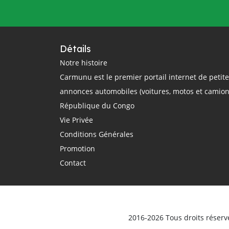
questions
rail
région
réglementation
régulation
République Centrafricaine
Détails
République Démocratique du Congo
Notre histoire
Carmunu est le premier portail internet de petit
République du Congo
route
annonces automobiles (voitures, motos et camion
routier
sécurité routière
République du Congo
smartphone
sommet Union Africaine
Vie Privée
taxi
taxi-moto
Tchad
Conditions Générales
technologie
théorique
trajet
Promotion
Transport
Transports
Contact
transports terrestres
uber
Union Africaine
urbain
véhicule
Véhicules d'occasion
vente
ville
vitesse
voiture électrique
voitures
2016-2026 Tous droits réserv