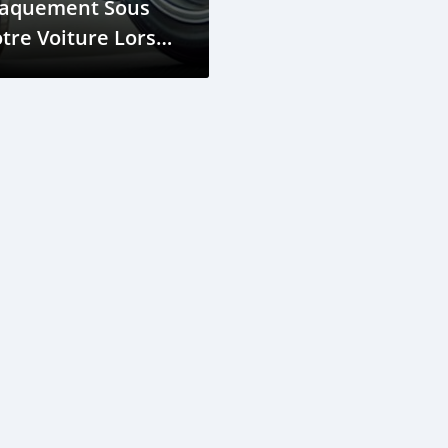
laquement Sous
tre Voiture Lors
s Bumps? Voici
ourquoi