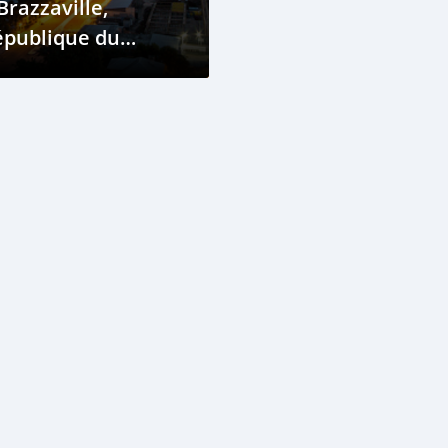
Brazzaville,
épublique du
ongo : Comment
rer le Meilleur de
8 Heures