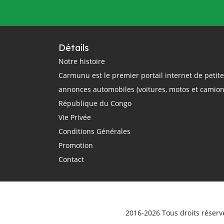
questions
rail
région
réglementation
régulation
République Centrafricaine
Détails
République Démocratique du Congo
Notre histoire
Carmunu est le premier portail internet de petit
République du Congo
route
annonces automobiles (voitures, motos et camion
routier
sécurité routière
République du Congo
smartphone
sommet Union Africaine
Vie Privée
taxi
taxi-moto
Tchad
Conditions Générales
technologie
théorique
trajet
Promotion
Transport
Transports
Contact
transports terrestres
uber
Union Africaine
urbain
véhicule
Véhicules d'occasion
vente
ville
vitesse
voiture électrique
voitures
2016-2026 Tous droits réserv