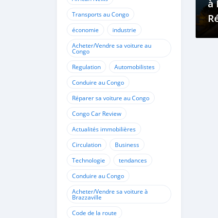
à 
Transports au Congo
R
économie
industrie
C
Ti
Acheter/Vendre sa voiture au
Congo
4
Regulation
Automobilistes
Conduire au Congo
Réparer sa voiture au Congo
Congo Car Review
Actualités immobilières
Circulation
Business
Technologie
tendances
Conduire au Congo
Acheter/Vendre sa voiture à
Brazzaville
Code de la route