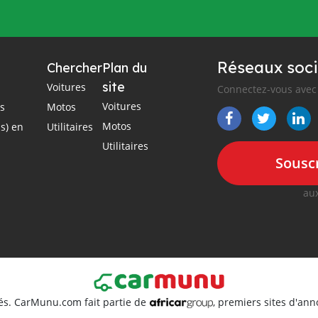
Réseaux soci
Chercher
Plan du
site
Voitures
Connectez-vous avec 
Voitures
es
Motos
Motos
s) en
Utilitaires
Utilitaires
Souscr
aux
és. CarMunu.com fait partie de
, premiers sites d'an