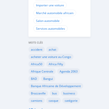
Importer une voiture
Marché automobile africain
Salon automobile
Services automobiles
MOTS CLÉS
accident
achat
acheter une voiture au Congo
Africa50
Africa Fifty
Afrique Centrale
Agenda 2063
BAD
Bangui
Banque Africaine de Développement
Brazzaville
bus
business
camions
casque
catégorie
Cemac
chauffeurs
circulation