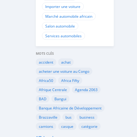
Importer une voiture
Marché automobile africain
Salon automobile
Services automobiles
MOTS CLÉS
accident
achat
acheter une voiture au Congo
Africa50
Africa Fifty
Afrique Centrale
Agenda 2063
BAD
Bangui
Banque Africaine de Développement
Brazzaville
bus
business
camions
casque
catégorie
Cemac
chauffeurs
circulation