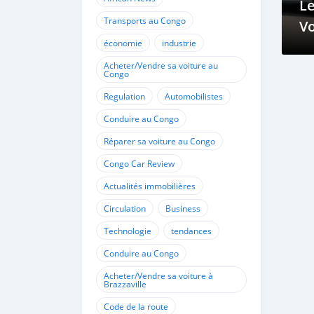
Le
Transports au Congo
Vo
économie
industrie
Ac
Acheter/Vendre sa voiture au
Congo
Regulation
Automobilistes
Conduire au Congo
Réparer sa voiture au Congo
Congo Car Review
Actualités immobilières
Circulation
Business
Technologie
tendances
Conduire au Congo
Acheter/Vendre sa voiture à
Brazzaville
Code de la route