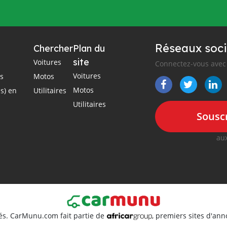
Réseaux soci
Chercher
Plan du
site
Voitures
Connectez-vous avec 
Voitures
es
Motos
Motos
s) en
Utilitaires
Utilitaires
Souscr
aux
és. CarMunu.com fait partie de
, premiers sites d'an