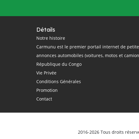
questions
rail
région
réglementation
régulation
République Centrafricaine
Détails
République Démocratique du Congo
Notre histoire
Carmunu est le premier portail internet de petit
République du Congo
route
annonces automobiles (voitures, motos et camion
routier
sécurité routière
République du Congo
smartphone
sommet Union Africaine
Vie Privée
taxi
taxi-moto
Tchad
Conditions Générales
technologie
théorique
trajet
Promotion
Transport
Transports
Contact
transports terrestres
uber
Union Africaine
urbain
véhicule
Véhicules d'occasion
vente
ville
vitesse
voiture électrique
voitures
2016-2026 Tous droits réserv